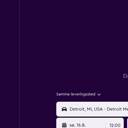
D
Samme leveringssted
sø. 16.8.
12:00