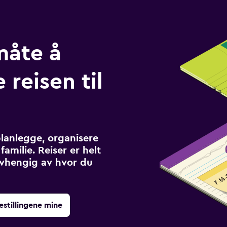
måte å
 reisen til
planlegge, organisere
familie. Reiser er helt
avhengig av hvor du
estillingene mine