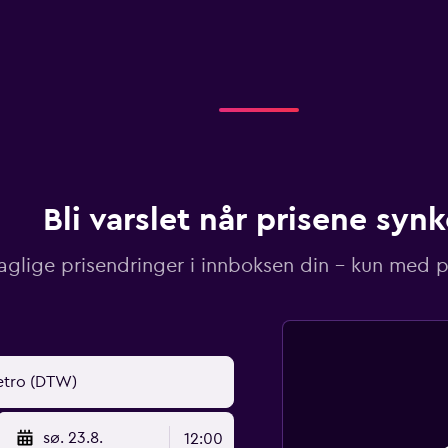
Bli varslet når prisene synk
aglige prisendringer i innboksen din – kun med pr
sø. 23.8.
12:00