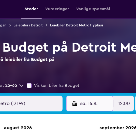
Steder
Vurderinger
Vanlige spørsmål
igan
Leiebiler i Detroit
Leiebiler Detroit Metro flyplass
a Budget på Detroit Me
 leiebiler fra Budget på
er:
25–65
Vis kun biler fra Budget
sø. 16.8.
12:00
august 2026
september 202