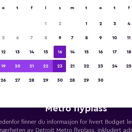
o
t
f
l
s
m
t
o
t
f
Kåret til vinneren av Europas beste reiseap
2023
1
2
1
2
3
4
5
6
7
8
9
7
8
9
10
11
12
13
14
15
16
14
15
16
17
18
19
20
21
22
23
21
22
23
24
25
26
27
28
29
30
28
29
30
ebiler fra Budget i nærheten a
Metro flyplass
denfor finner du informasjon for hvert Budget lei
nærheten av Detroit Metro flyplass, inkludert ad