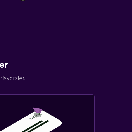
er
isvarsler.