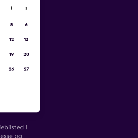
l
s
p
5
6
12
13
19
20
26
27
v Detroit
ebilsted i
resse og