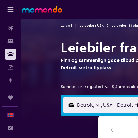
Leiebil
Leiebiler i USA
Leiebiler i Mich
Fly
Overnattinger
Leiebiler fr
Bil
Finn og sammenlign gode tilbud på
Pakkereiser
Detroit Metro flyplass
Planlegg med AI
Samme leveringssted
Sjåførens ald
Reiser
Norsk
Tilbakemelding