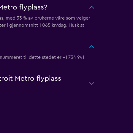
etro flyplass?
lass, med 33 % av brukerne våre som velger
ter i gjennomsnitt 1 065 kr/dag. Husk at
nnummeret til dette stedet er +1 734 941
troit Metro flyplass