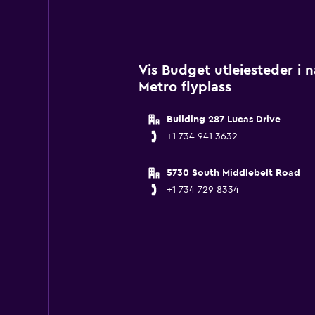
Vis Budget utleiesteder i 
Metro flyplass
Building 287 Lucas Drive
+1 734 941 3632
5730 South Middlebelt Road
+1 734 729 8334