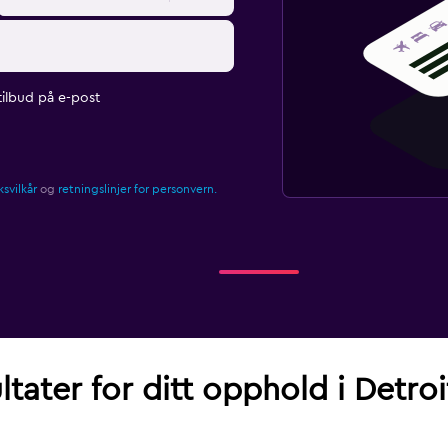
ilbud på e-post
svilkår
og
retningslinjer for personvern.
ltater for ditt opphold i Detroi