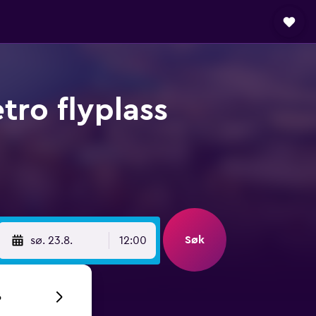
tro flyplass
Søk
sø. 23.8.
12:00
6