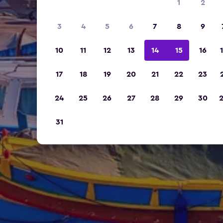
1
2
3
4
5
6
7
8
9
10
11
12
13
14
15
16
17
18
19
20
21
22
23
24
25
26
27
28
29
30
31