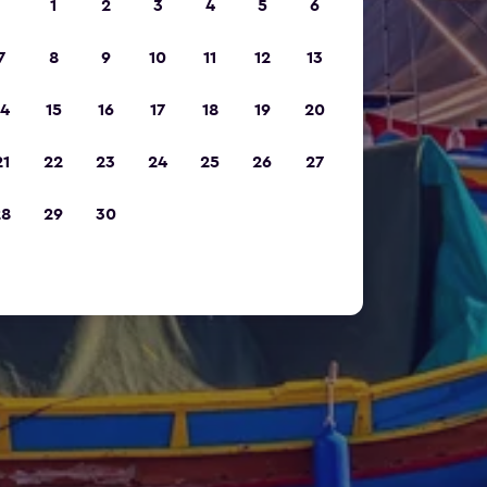
1
2
3
4
5
6
7
8
9
10
11
12
13
14
15
16
17
18
19
20
21
22
23
24
25
26
27
28
29
30