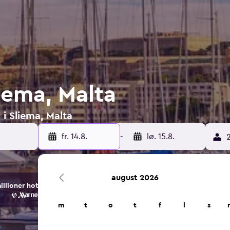
liema, Malta
 i Sliema, Malta
fr. 14.8.
-
lø. 15.8.
2
august 2026
ioner hotell- og overnattingsalternativer.
m
t
o
t
f
l
s