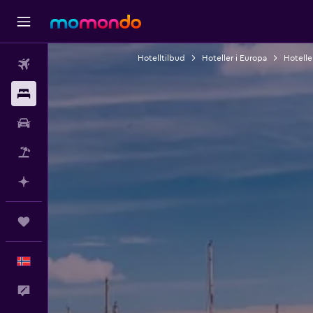
Hotelltilbud
Hoteller i Europa
Hoteller
Fly
Overnattinger
Bil
Pakkereiser
Planlegg med AI
Reiser
Norsk
Tilbakemelding