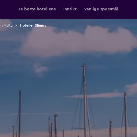
De beste hotellene
Innsikt
Vanlige spørsmål
 i Malta
Hoteller Sliema