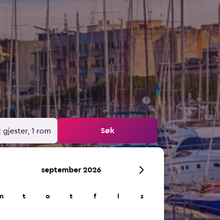
Søk
 gjester, 1 rom
september 2026
m
t
o
t
f
l
s