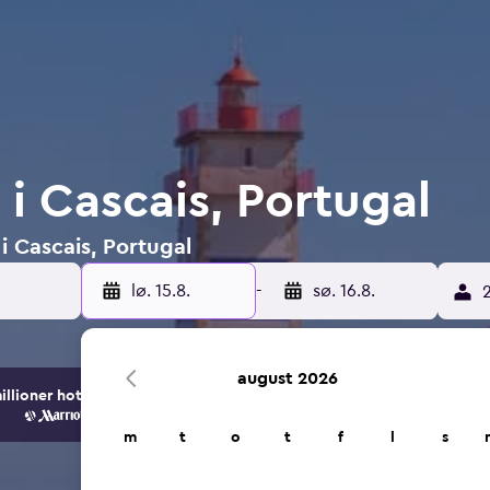
 i Cascais, Portugal
 i Cascais, Portugal
lø. 15.8.
-
sø. 16.8.
2
august 2026
ioner hotell- og overnattingsalternativer.
m
t
o
t
f
l
s