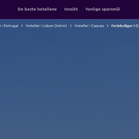
De beste hotellene
Innsikt
Vanlige spørsmål
r i Portugal
Hoteller i Lisbon District
Hoteller i Cascais
Ferieboliger i C