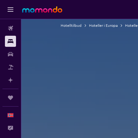
Hotelltilbud
Hoteller i Europa
Hotelle
Fly
Overnattinger
Bil
Pakkereiser
Planlegg med AI
Reiser
Norsk
Tilbakemelding