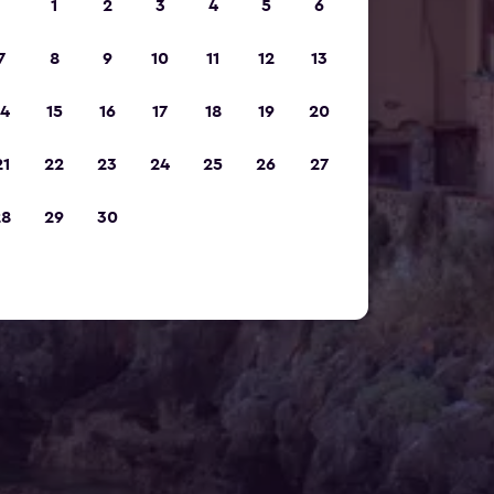
1
2
3
4
5
6
7
8
9
10
11
12
13
14
15
16
17
18
19
20
21
22
23
24
25
26
27
28
29
30