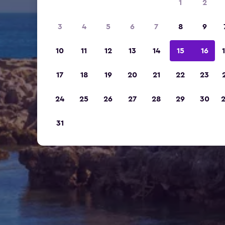
1
2
3
4
5
6
7
8
9
10
11
12
13
14
15
16
17
18
19
20
21
22
23
24
25
26
27
28
29
30
31