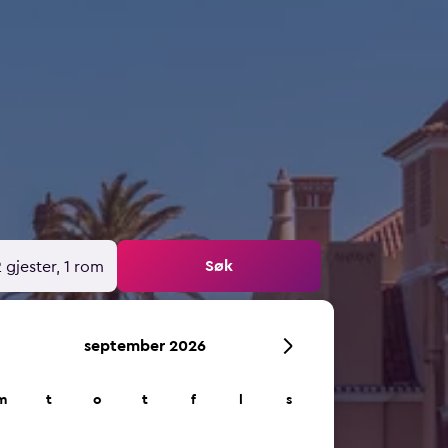
Søk
 gjester, 1 rom
september 2026
m
t
o
t
f
l
s