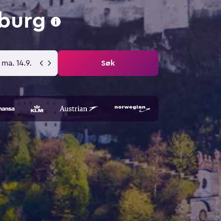
zburg
ma. 14.9.
Søk