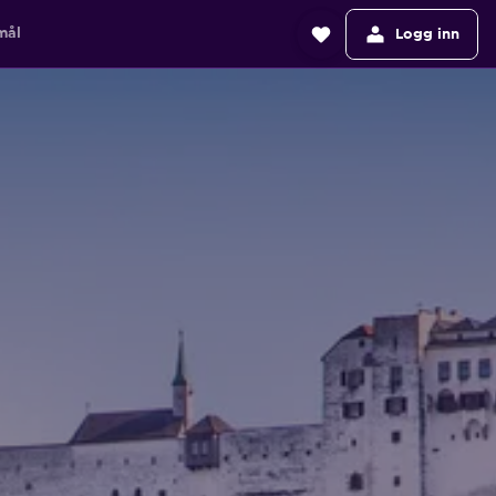
mål
Logg inn