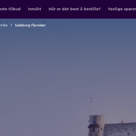
ste tilbud
Innsikt
Når er det best å bestille?
Vanlige spørs
errike
Salzburg Flyreiser