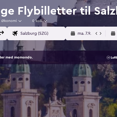
ige Flybilletter til Sal
Økonomi
0 kolli
ma. 7.9.
sider med momondo.