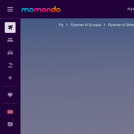
Nye
Fly
Flyreiser til Europa
Flyreiser til Øst
Fly
Overnattinger
Bil
Pakkereiser
Planlegg med AI
Reiser
Norsk
Tilbakemelding