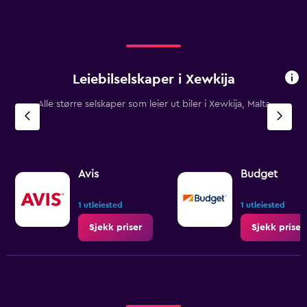
values.
Range:
0
to
450.
Leiebilselskaper i Xewkija
Alle større selskaper som leier ut biler i Xewkija, Malta
Avis
Budget
1 utleiested
1 utleiested
Sjekk priser
Sjekk priser