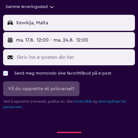
Samme leveringssted
Xewkija, Malta
ma. 17.8.
12:00
-
ma. 24.8.
12:00
Send meg momondo sine favorittilbud på e-post
Vil du opprette et prisvarsel?
Ved å opprette prisvarsel, godtar du våre
bruksvilkår
og
retningslinjer for
personvern.