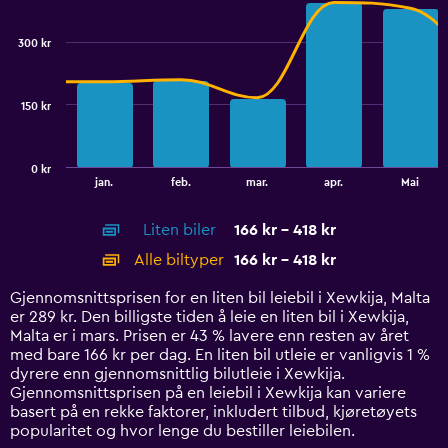
Chart
0
graphic.
chart
to
with
300 kr
2
45.
data
series.
150 kr
The
chart
has
0 kr
1
End
jan.
feb.
mar.
apr.
Mai
of
X
interactive
axis
chart
Liten biler
166 kr - 418 kr
displaying
categories.
Alle biltyper
166 kr - 418 kr
Range:
14
Gjennomsnittsprisen for en liten bil leiebil i Xewkija, Malta
categories.
er 289 kr. Den billigste tiden å leie en liten bil i Xewkija,
The
Malta er i mars. Prisen er 43 % lavere enn resten av året
chart
med bare 166 kr per dag. En liten bil utleie er vanligvis 1 %
has
dyrere enn gjennomsnittlig bilutleie i Xewkija.
1
Gjennomsnittsprisen på en leiebil i Xewkija kan variere
Y
basert på en rekke faktorer, inkludert tilbud, kjøretøyets
axis
popularitet og hvor lenge du bestiller leiebilen.
displaying