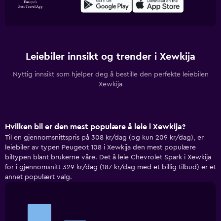
Leiebiler innsikt og trender i Xewkija
Nyttig innsikt som hjelper deg å bestille den perfekte leiebilen
Xewkija
Hvilken bil er den mest populære å leie i Xewkija?
Til en gjennomsnittspris på 308 kr/dag (og kun 209 kr/dag), er
leiebiler av typen Peugeot 108 i Xewkija den mest populære
biltypen blant brukerne våre. Det å leie Chevrolet Spark i Xewkija
for i gjennomsnitt 329 kr/dag (187 kr/dag med et billig tilbud) er et
annet populært valg.
Bar
Chart
graphic.
chart