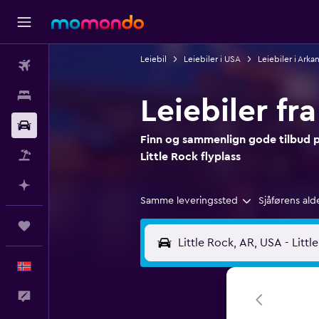
Leiebil
Leiebiler i USA
Leiebiler i Arka
Fly
Overnattinger
Leiebiler fra
Bil
Finn og sammenlign gode tilbud på 
Pakkereiser
Little Rock flyplass
Planlegg med AI
Samme leveringssted
Sjåførens ald
Reiser
Norsk
Tilbakemelding