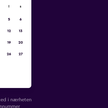
l
s
p
5
6
12
13
19
20
26
27
v Little
sted i nærheten
fonnummer