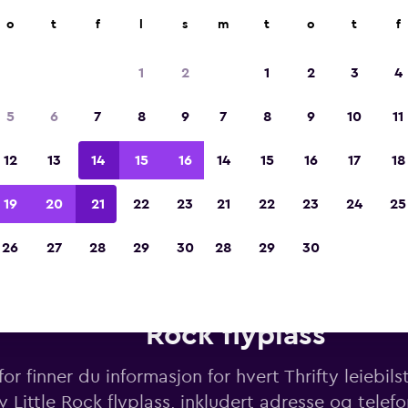
o
t
f
l
s
m
t
o
t
f
Kåret til vinneren av Europas beste reiseap
2023
1
2
1
2
3
4
5
6
7
8
9
7
8
9
10
11
12
13
14
15
16
14
15
16
17
18
19
20
21
22
23
21
22
23
24
25
26
27
28
29
30
28
29
30
iebiler fra Thrifty i nærheten a
Rock flyplass
or finner du informasjon for hvert Thrifty leiebil
v Little Rock flyplass, inkludert adresse og tele