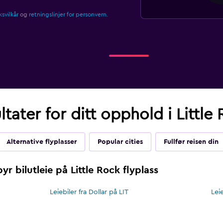
svilkår
og
retningslinjer for personvern.
tater for ditt opphold i Little 
Alternative flyplasser
Popular cities
Fullfør reisen din
r bilutleie på Little Rock flyplass
Leiebiler fra Dollar på LIT
Lei