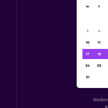
m
t
3
4
10
11
17
18
24
25
31
Le
Nedenf
a