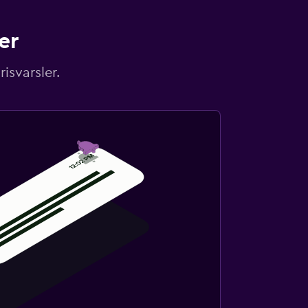
er
isvarsler.