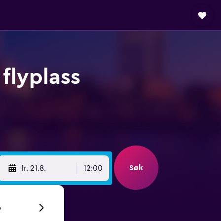
 flyplass
Søk
fr. 21.8.
12:00
6