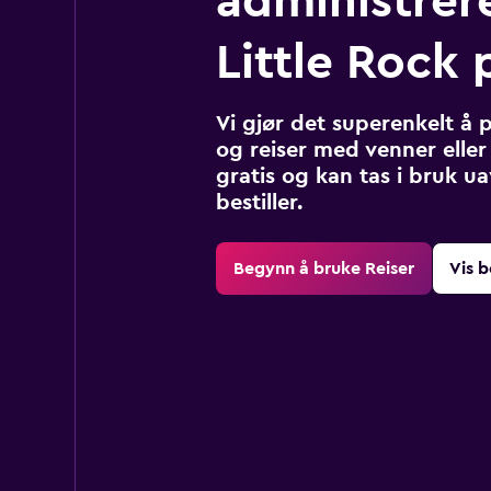
administrere
Little Rock 
Vi gjør det superenkelt å 
og reiser med venner eller 
gratis og kan tas i bruk u
bestiller.
Begynn å bruke Reiser
Vis b