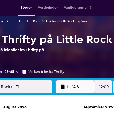
Steder
Vurderinger
Vanlige spørsmål
nsas
Leiebiler i Little Rock
Leiebiler Little Rock flyplass
 Thrifty på Little Rock
leiebiler fra Thrifty på
er:
25–65
Vis kun biler fra Thrifty
fr. 14.8.
12:00
august 2026
september 202