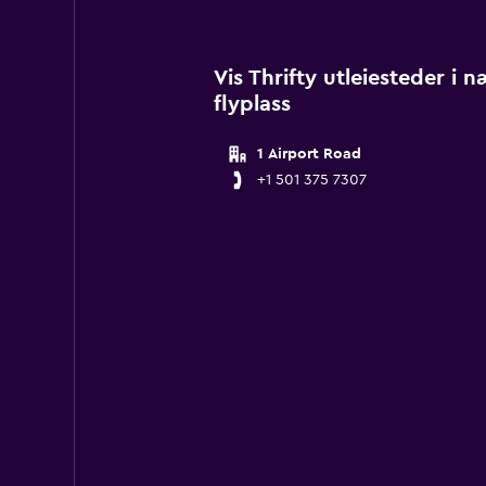
Vis Thrifty utleiesteder i 
flyplass
1 Airport Road
+1 501 375 7307