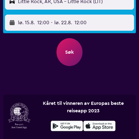
Little Rock, AR, USA - Little Rock (LIT)
lø. 15.8.
12:00
-
lø. 22.8.
12:00
Søk
Kåret til vinneren av Europas beste
reiseapp 2023