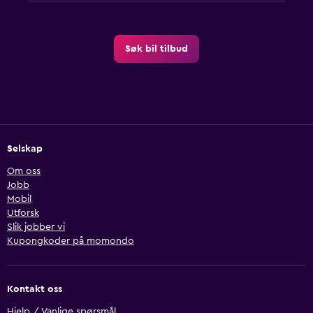
Søk bil tilbud
Selskap
Om oss
Jobb
Mobil
Utforsk
Slik jobber vi
Kupongkoder på momondo
Kontakt oss
Hjelp / Vanlige spørsmål