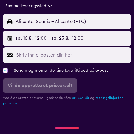
Samme leveringssted
Alicante, Spania - Alicante (ALC)
sø. 16.8.
12:00
-
sø. 23.8.
12:00
Send meg momondo sine favorittilbud på e-post
Vil du opprette et prisvarsel?
Ved å opprette prisvarsel, godtar du våre
bruksvilkår
og
retningslinjer for
personvern.