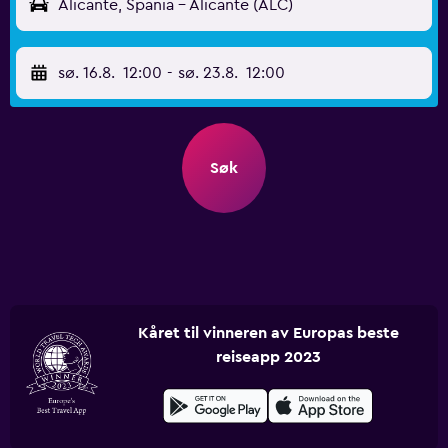
Alicante, Spania - Alicante (ALC)
sø. 16.8.
12:00
-
sø. 23.8.
12:00
Søk
Kåret til vinneren av Europas beste
reiseapp 2023