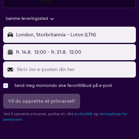
Samme leveringssted
London, Storbritannia - Luton (LTN)
fr. 14.8.
12:00
-
fr. 21.8.
12:00
Send meg momondo sine favorittilbud på e-post
Vil du opprette et prisvarsel?
Ved å opprette prisvarsel, godtar du våre
bruksvilkår
og
retningslinjer for
personvern.