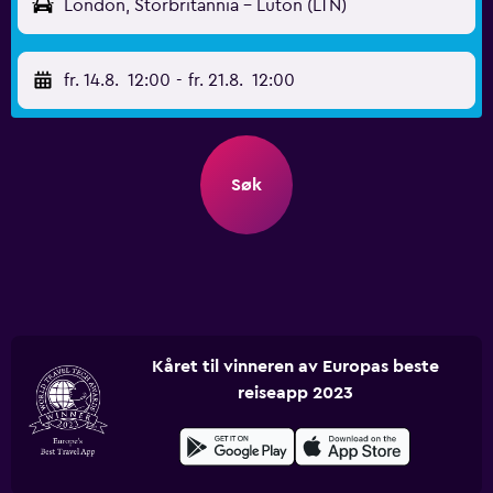
London, Storbritannia - Luton (LTN)
fr. 14.8.
12:00
-
fr. 21.8.
12:00
Søk
Kåret til vinneren av Europas beste
reiseapp 2023