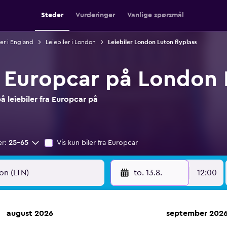
Steder
Vurderinger
Vanlige spørsmål
ler i England
Leiebiler i London
Leiebiler London Luton flyplass
a Europcar på London 
 leiebiler fra Europcar på
er:
25–65
Vis kun biler fra Europcar
to. 13.8.
12:00
august 2026
september 202