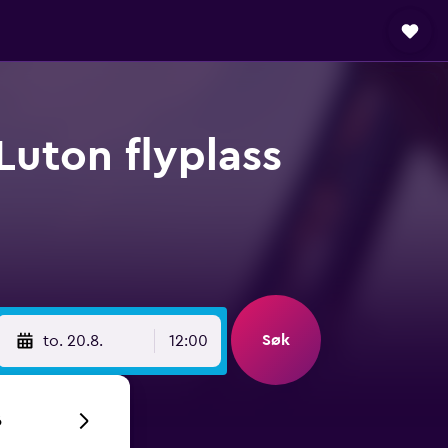
Luton flyplass
Søk
to. 20.8.
12:00
6