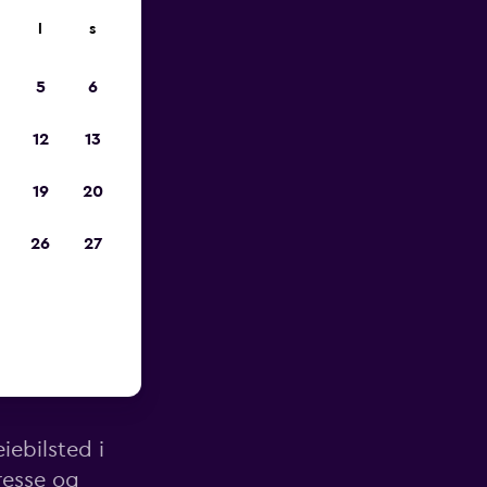
l
s
p
5
6
12
13
19
20
26
27
ten av
iebilsted i
resse og