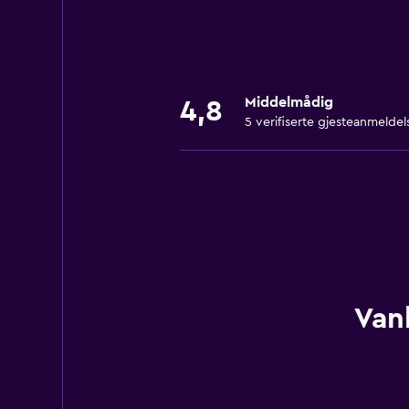
Middelmådig
4,8
5 verifiserte gjesteanmeldel
Van