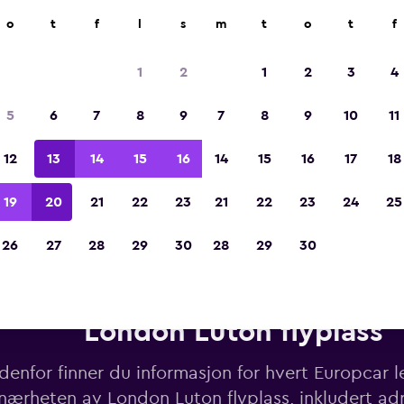
o
t
f
l
s
m
t
o
t
f
Kåret til vinneren av Europas beste reiseap
2023
1
2
1
2
3
4
5
6
7
8
9
7
8
9
10
11
12
13
14
15
16
14
15
16
17
18
19
20
21
22
23
21
22
23
24
25
26
27
28
29
30
28
29
30
Leiebiler fra Europcar i nærhe
London Luton flyplass
denfor finner du informasjon for hvert Europcar le
nærheten av London Luton flyplass, inkludert ad