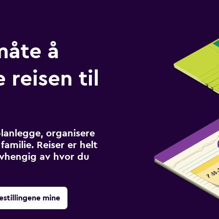
måte å
 reisen til
planlegge, organisere
familie. Reiser er helt
avhengig av hvor du
estillingene mine