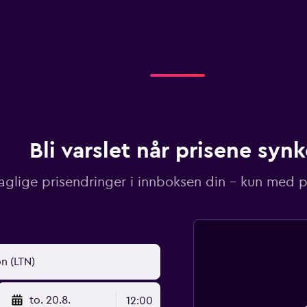
Bli varslet når prisene synk
aglige prisendringer i innboksen din – kun med pr
to. 20.8.
12:00