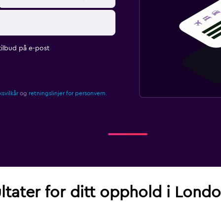
ilbud på e-post
svilkår
og
retningslinjer for personvern.
ltater for ditt opphold i Londo