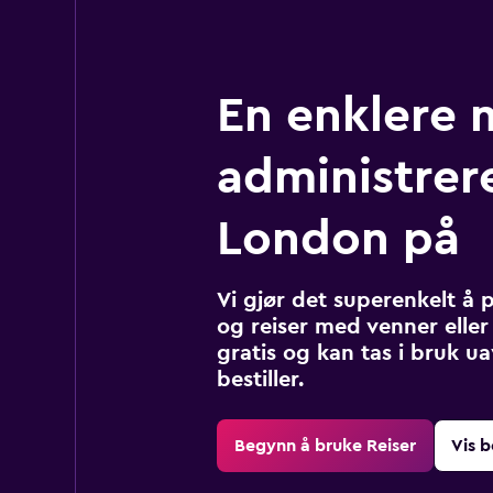
En enklere 
administrere
London på
Vi gjør det superenkelt å 
og reiser med venner eller 
gratis og kan tas i bruk u
bestiller.
Begynn å bruke Reiser
Vis b