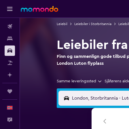
Leiebil
Leiebiler i Storbritannia
Leiebi
Fly
Overnattinger
Leiebiler fr
Bil
Finn og sammenlign gode tilbud på
Pakkereiser
London Luton flyplass
Planlegg med AI
Samme leveringssted
Sjåførens ald
Reiser
Norsk
Tilbakemelding