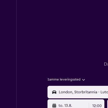
D
Samme leveringssted
to. 13.8.
12:00