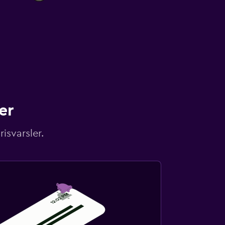
er
isvarsler.