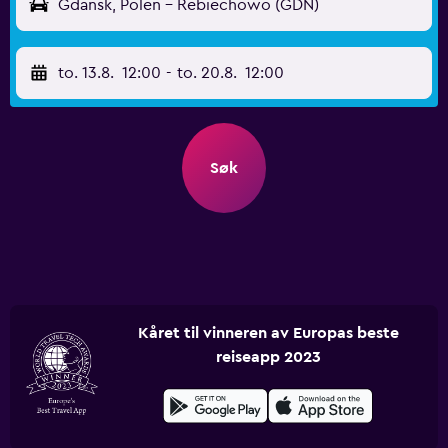
Gdansk, Polen - Rebiechowo (GDN)
to. 13.8.
12:00
-
to. 20.8.
12:00
Søk
Kåret til vinneren av Europas beste
reiseapp 2023