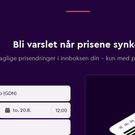
Bli varslet når prisene synk
aglige prisendringer i innboksen din – kun med pr
to. 20.8.
12:00