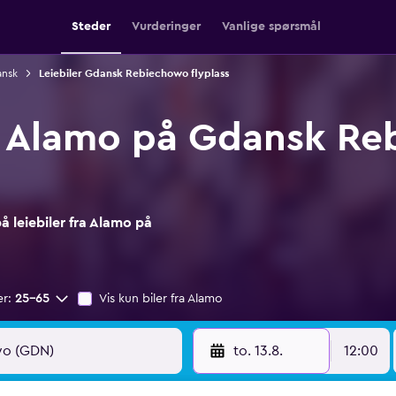
Steder
Vurderinger
Vanlige spørsmål
ansk
Leiebiler Gdansk Rebiechowo flyplass
ra Alamo på Gdansk R
 leiebiler fra Alamo på
er:
25–65
Vis kun biler fra Alamo
to. 13.8.
12:00