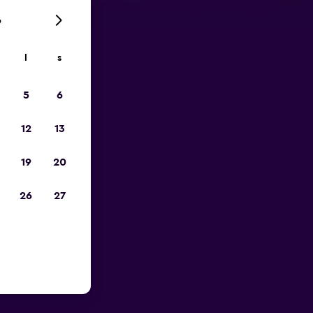
6
l
s
p
5
6
12
13
19
20
26
27
v Gdansk