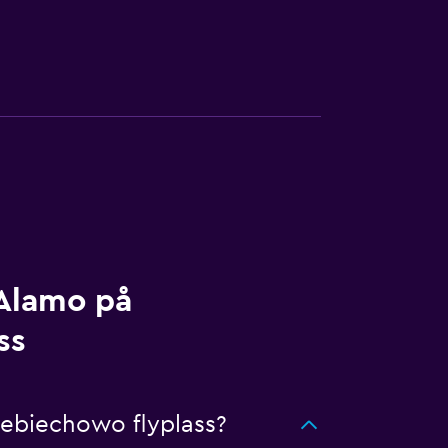
 Alamo på
ss
Rebiechowo flyplass?