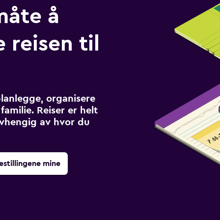
måte å
 reisen til
planlegge, organisere
familie. Reiser er helt
avhengig av hvor du
estillingene mine