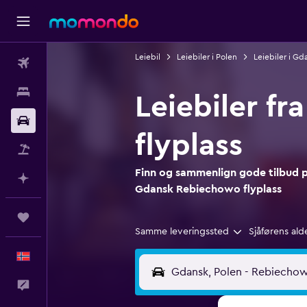
Leiebil
Leiebiler i Polen
Leiebiler i Gd
Fly
Overnattinger
Leiebiler f
Bil
flyplass
Pakkereiser
Finn og sammenlign gode tilbud på
Planlegg med AI
Gdansk Rebiechowo flyplass
Reiser
Samme leveringssted
Sjåførens ald
Norsk
Tilbakemelding