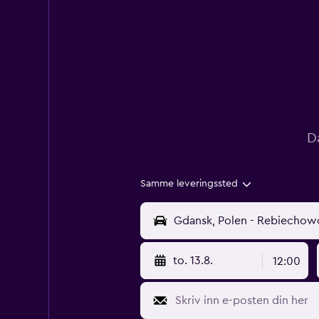
D
Samme leveringssted
to. 13.8.
12:00