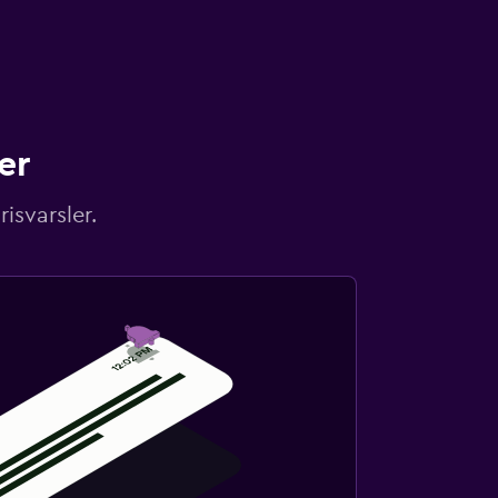
er
isvarsler.