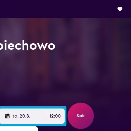
ebiechowo
Søk
to. 20.8.
12:00