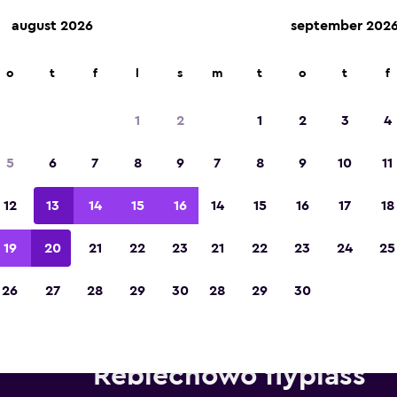
august 2026
september 202
o
t
f
l
s
m
t
o
t
f
Kåret til vinneren av Europas beste reiseap
2023
1
2
1
2
3
4
5
6
7
8
9
7
8
9
10
11
12
13
14
15
16
14
15
16
17
18
19
20
21
22
23
21
22
23
24
25
26
27
28
29
30
28
29
30
ebiler fra Alamo i nærheten a
Rebiechowo flyplass