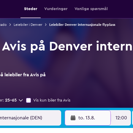
Steder
Vurderinger
Vanlige spørsmål
rado
Leiebiler i Denver
Leiebiler Denver internasjonale flyplass
a Avis på Denver inter
leiebiler fra Avis på
er:
25–65
Vis kun biler fra Avis
to. 13.8.
12:00