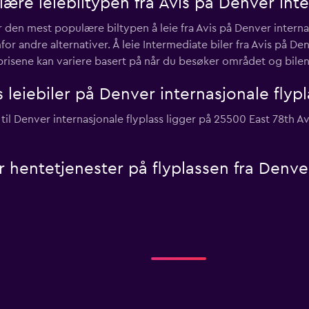
re leiebiltypen fra Avis på Denver inte
er den mest populære biltypen å leie fra Avis på Denver intern
 andre alternativer. Å leie Intermediate biler fra Avis på Denv
prisene kan variere basert på når du besøker området og bile
 leiebiler på Denver internasjonale flypl
til Denver internasjonale flyplass ligger på 25500 East 78th 
ler hentetjenester på flyplassen fra Denve