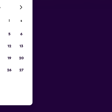
6
l
s
p
5
6
12
13
19
20
26
27
 Denver