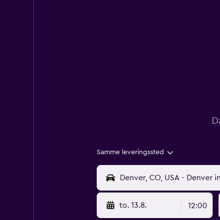
D
Samme leveringssted
to. 13.8.
12:00