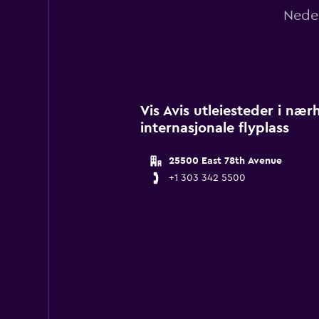
Neden
Vis Avis utleiesteder i næ
internasjonale flyplass
25500 East 78th Avenue
+1 303 342 5500