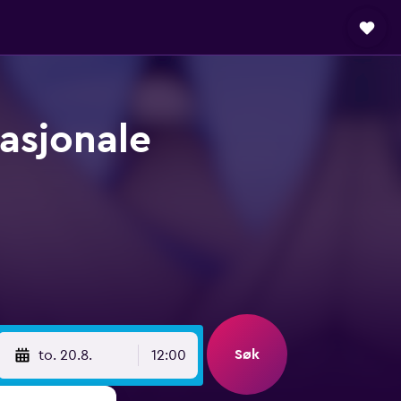
nasjonale
Søk
to. 20.8.
12:00