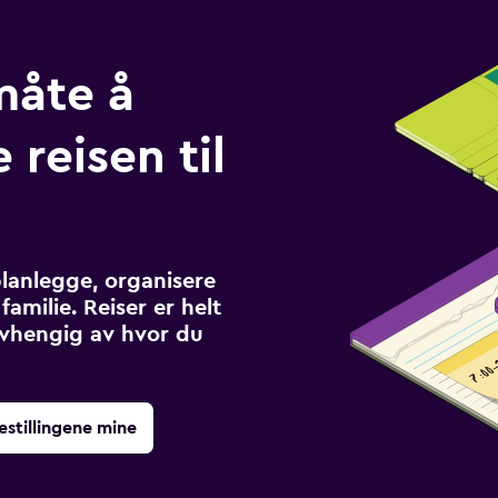
måte å
 reisen til
planlegge, organisere
familie. Reiser er helt
avhengig av hvor du
estillingene mine