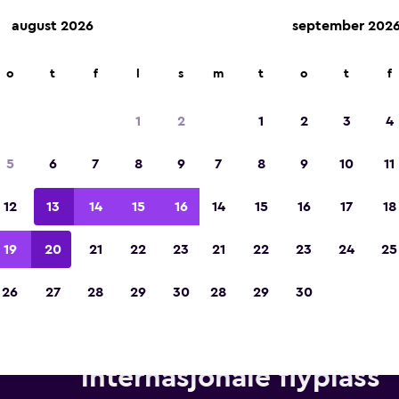
august 2026
september 202
o
t
f
l
s
m
t
o
t
f
Kåret til vinneren av Europas beste reiseap
2023
1
2
1
2
3
4
5
6
7
8
9
7
8
9
10
11
12
13
14
15
16
14
15
16
17
18
19
20
21
22
23
21
22
23
24
25
26
27
28
29
30
28
29
30
iebiler fra Avis i nærheten av
internasjonale flyplass