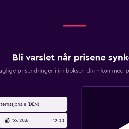
Bli varslet når prisene synk
aglige prisendringer i innboksen din – kun med pr
to. 20.8.
12:00