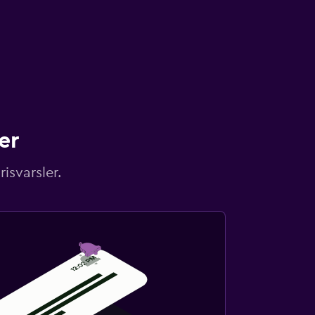
er
isvarsler.