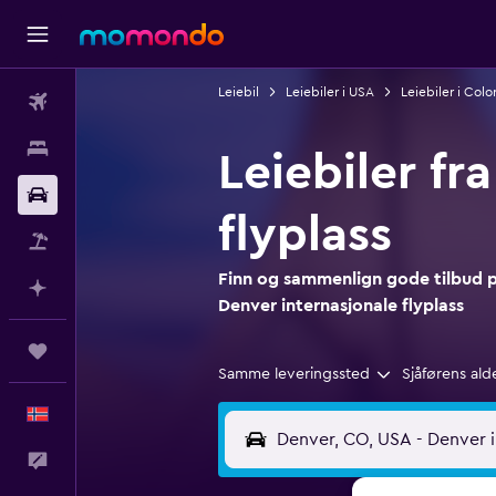
Leiebil
Leiebiler i USA
Leiebiler i Colo
Fly
Overnattinger
Leiebiler fr
Bil
flyplass
Pakkereiser
Finn og sammenlign gode tilbud på 
Planlegg med AI
Denver internasjonale flyplass
Reiser
Samme leveringssted
Sjåførens ald
Norsk
Tilbakemelding