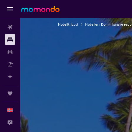
Hotelltilbud
Hoteller i Dominikanske repu
Fly
Overnattinger
Bil
Pakkereiser
Planlegg med AI
Reiser
Norsk
Tilbakemelding