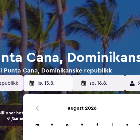
Punta Cana, Dominikan
r i Punta Cana, Dominikanske republikk
lø. 15.8.
-
sø. 16.8.
2
august 2026
ioner hotell- og overnattingsalternativer.
m
t
o
t
f
l
s