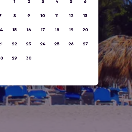
1
2
3
4
5
6
7
8
9
10
11
12
13
14
15
16
17
18
19
20
21
22
23
24
25
26
27
28
29
30