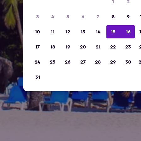
1
2
3
4
5
6
7
8
9
10
11
12
13
14
15
16
17
18
19
20
21
22
23
24
25
26
27
28
29
30
31