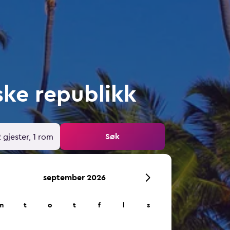
ske republikk
Søk
 gjester, 1 rom
september 2026
m
t
o
t
f
l
s