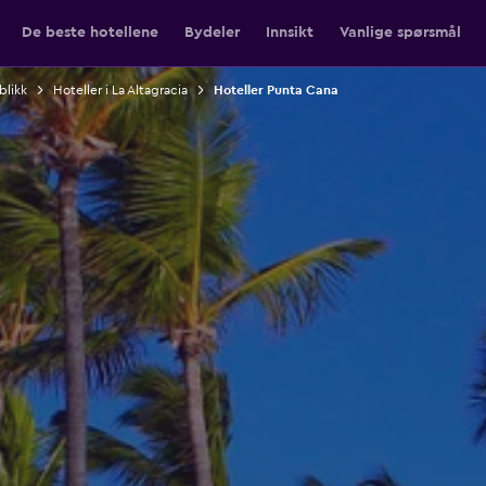
De beste hotellene
Bydeler
Innsikt
Vanlige spørsmål
blikk
Hoteller i La Altagracia
Hoteller Punta Cana