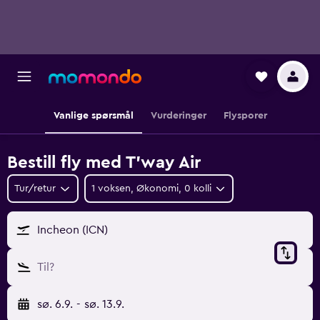
Vanlige spørsmål
Vurderinger
Flysporer
Bestill fly med T'way Air
Tur/retur
1 voksen, Økonomi, 0 kolli
Incheon (ICN)
Til?
sø. 6.9.
-
sø. 13.9.