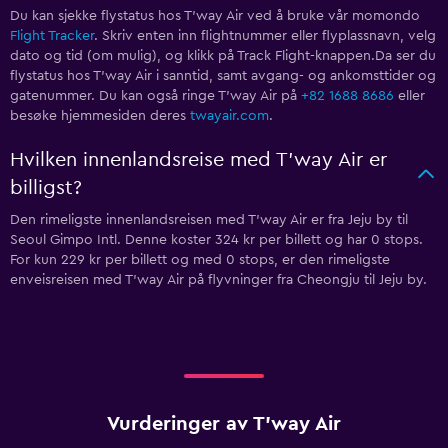
Du kan sjekke flystatus hos T'way Air ved å bruke vår momondo
Flight Tracker
. Skriv enten inn flightnummer eller flyplassnavn, velg
dato og tid (om mulig), og klikk på Track Flight-knappen.Da ser du
flystatus hos T'way Air i sanntid, samt avgang- og ankomsttider og
gatenummer. Du kan også ringe T'way Air på
+82 1688 8686
eller
besøke hjemmesiden deres
twayair.com
.
Hvilken innenlandsreise med T'way Air er
billigst?
Den rimeligste innenlandsreisen med T'way Air er fra Jeju by til
Seoul Gimpo Intl. Denne koster 324 kr per billett og har 0 stops.
For kun 229 kr per billett og med 0 stops, er den rimeligste
enveisreisen med T'way Air på flyvninger fra Cheongju til Jeju by.
Vurderinger av T'way Air