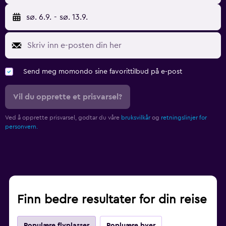
sø. 6.9.
-
sø. 13.9.
Send meg momondo sine favorittilbud på e-post
Vil du opprette et prisvarsel?
Ved å opprette prisvarsel, godtar du våre
bruksvilkår
og
retningslinjer for
personvern.
Finn bedre resultater for din reise
Populære flyplasser
Popluære byer