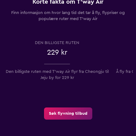
Korte fakta om T'way Air
Finn informasjon om hvor lang tid det tar å fly, flypriser og
populære ruter med T'way Air
DEN BILLIGSTE RUTEN
229 kr
Den billigste ruten med T'way Air flyr fra Cheongju til
Å fly fra 
Jeju by for 229 kr
Søk flyvning tilbud