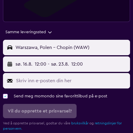
Samme leveringssted
Warszawa, Polen - Chopin (WAW)
sø. 16.8.
12:00
-
sø. 23.8.
12:00
Send meg momondo sine favorittilbud på e-post
Vil du opprette et prisvarsel?
Ved å opprette prisvarsel, godtar du våre
bruksvilkår
og
retningslinjer for
personvern.