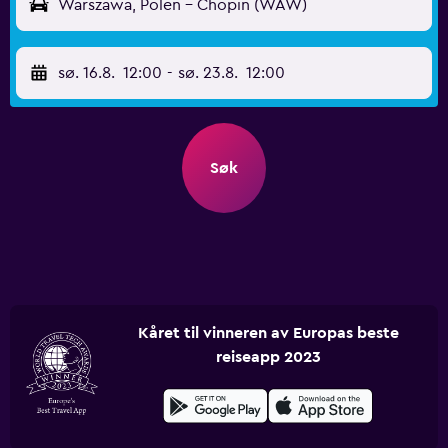
Warszawa, Polen - Chopin (WAW)
sø. 16.8.
12:00
-
sø. 23.8.
12:00
Søk
Kåret til vinneren av Europas beste
reiseapp 2023