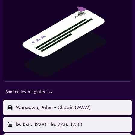
Samme leveringssted
Warszawa, Polen - Chopin (WAW)
lø. 15.8.
12:00
-
lø. 22.8.
12:00