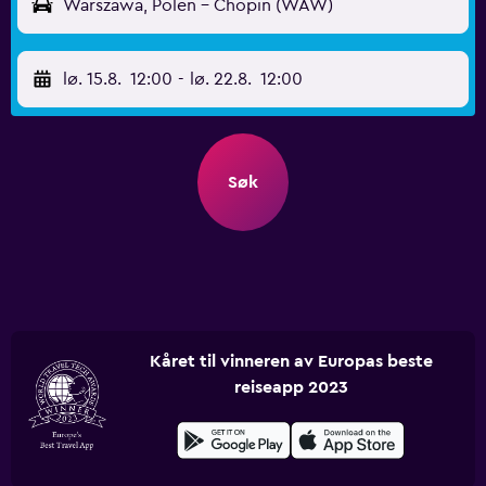
Warszawa, Polen - Chopin (WAW)
lø. 15.8.
12:00
-
lø. 22.8.
12:00
Søk
Kåret til vinneren av Europas beste
reiseapp 2023