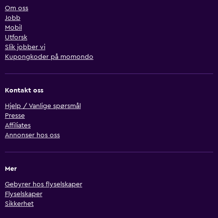
Om oss
Jobb
Mobil
Utforsk
Slik jobber vi
Kupongkoder på momondo
Kontakt oss
Hjelp / Vanlige spørsmål
Presse
Affiliates
Annonser hos oss
Mer
Gebyrer hos flyselskaper
Flyselskaper
Sikkerhet