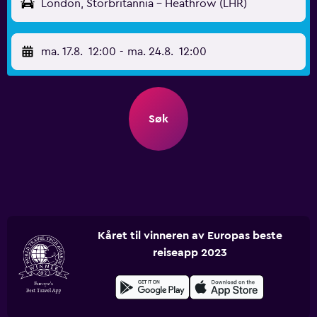
London, Storbritannia - Heathrow (LHR)
ma. 17.8.
12:00
-
ma. 24.8.
12:00
Søk
Kåret til vinneren av Europas beste
reiseapp 2023