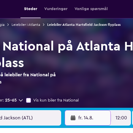
Steder
Vurderinger
Vanlige spørsmål
gia
Leiebiler i Atlanta
Leiebiler Atlanta Hartsfield Jackson flyplass
a National på Atlanta H
lass
 leiebiler fra National på
s
er:
25–65
Vis kun biler fra National
fr. 14.8.
12:00