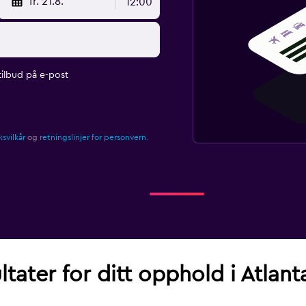
fr. 21.8.
12:00
ilbud på e-post
svilkår
og
retningslinjer for personvern.
ltater for ditt opphold i Atlant