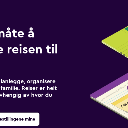
måte å
 reisen til
planlegge, organisere
familie. Reiser er helt
avhengig av hvor du
estillingene mine