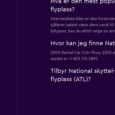
Hva er den mest populæ
flyplass?
Intermediate biler er den foretrukn
sjåfører takket være dens verdi ti
biltypen, kan du alltid velge en a
Hvor kan jeg finne Nati
2200 Rental Car Cntr Pkwy 2250 er 
stedet er +1 833 315 5895
Tilbyr National skyttel
flyplass (ATL)?