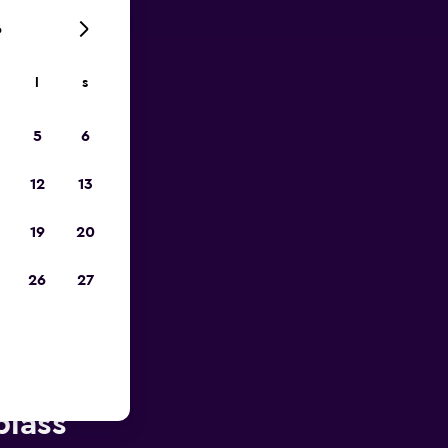
6
l
s
p
5
6
12
13
19
20
26
27
ten av
plass