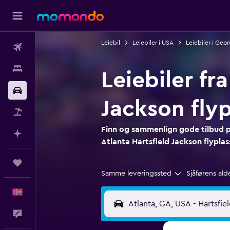
Leiebil
Leiebiler i USA
Leiebiler i Geor
Fly
Overnattinger
Leiebiler fr
Bil
Jackson flyp
Pakkereiser
Finn og sammenlign gode tilbud på
Planlegg med AI
Atlanta Hartsfield Jackson flyplas
Reiser
Samme leveringssted
Sjåførens ald
Norsk
Tilbakemelding