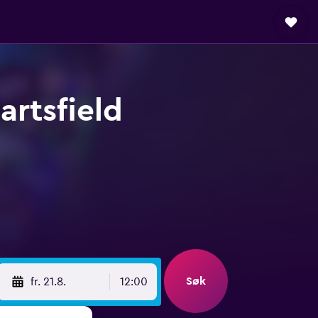
artsfield
Søk
fr. 21.8.
12:00