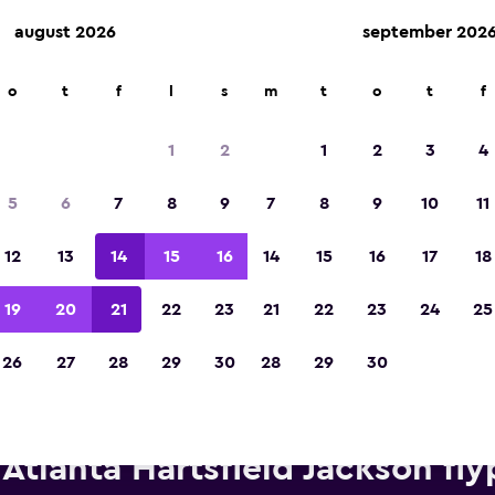
august 2026
september 202
o
t
f
l
s
m
t
o
t
f
Kåret til vinneren av Europas beste reiseap
2023
1
2
1
2
3
4
5
6
7
8
9
7
8
9
10
11
12
13
14
15
16
14
15
16
17
18
19
20
21
22
23
21
22
23
24
25
26
27
28
29
30
28
29
30
Leiebiler fra National i nærhe
Atlanta Hartsfield Jackson fly