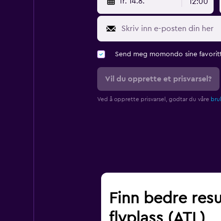
fr. 14.8.
12:00
Send meg momondo sine favoritt
Vil du opprette et prisvarsel?
Ved å opprette prisvarsel, godtar du våre
bruk
Finn bedre resu
flyplass (ATL)