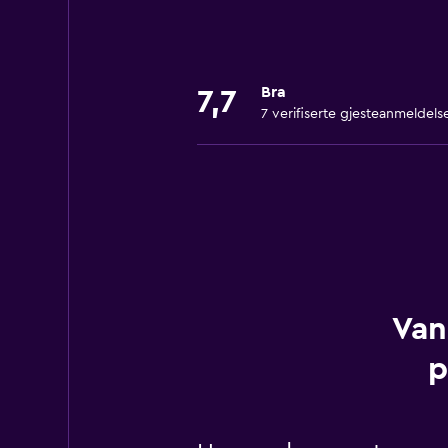
Bra
7,7
7 verifiserte gjesteanmeldels
Van
p