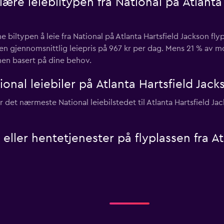
re leiebiltypen fra National på Atlanta
e biltypen å leie fra National på Atlanta Hartsfield Jackson fly
l en gjennomsnittlig leiepris på 967 kr per dag. Mens 21 % a
nnen basert på dine behov.
onal leiebiler på Atlanta Hartsfield Jack
det nærmeste National leiebilstedet til Atlanta Hartsfield Jac
- eller hentetjenester på flyplassen fra A