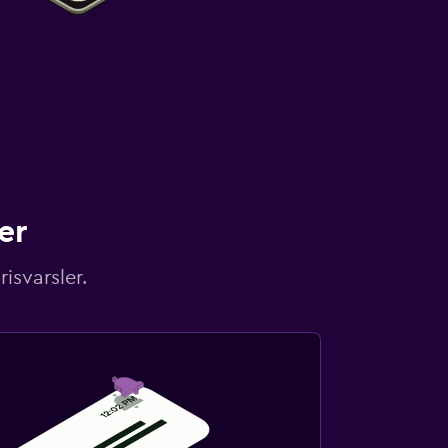
er
isvarsler.