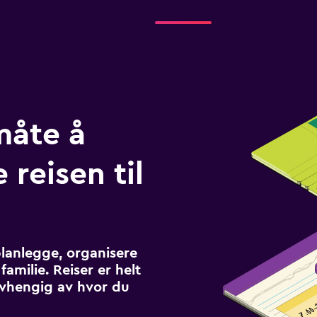
måte å
 reisen til
planlegge, organisere
familie. Reiser er helt
avhengig av hvor du