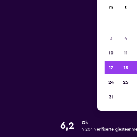
m
t
3
4
10
11
17
18
24
25
31
Ok
6,2
4 204 verifiserte gjesteanme