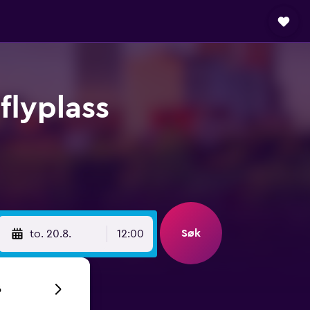
flyplass
Søk
to. 20.8.
12:00
6