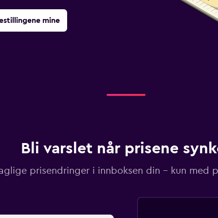
estillingene mine
Bli varslet når prisene synk
aglige prisendringer i innboksen din – kun med pr