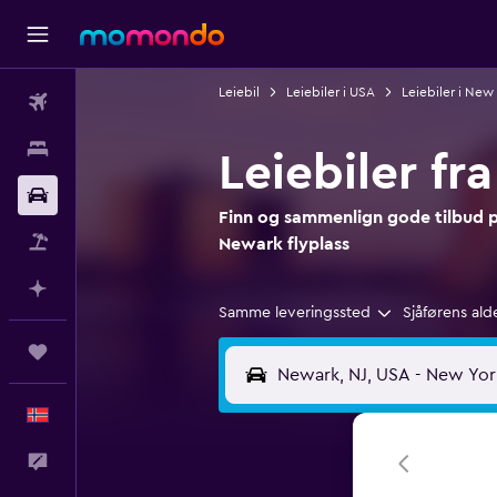
Leiebil
Leiebiler i USA
Leiebiler i New
Fly
Overnattinger
Leiebiler fr
Bil
Finn og sammenlign gode tilbud på
Pakkereiser
Newark flyplass
Planlegg med AI
Samme leveringssted
Sjåførens ald
Reiser
Norsk
Tilbakemelding