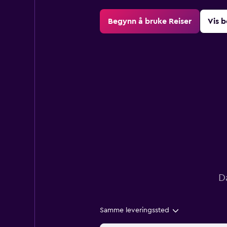
Begynn å bruke Reiser
Vis b
D
Samme leveringssted