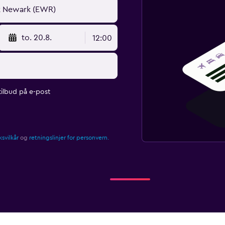
to. 20.8.
12:00
ilbud på e-post
svilkår
og
retningslinjer for personvern.