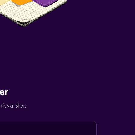
er
isvarsler.