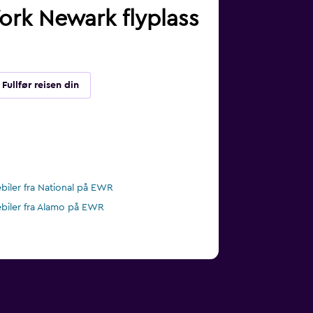
York Newark flyplass
Fullfør reisen din
ebiler fra National på EWR
ebiler fra Alamo på EWR