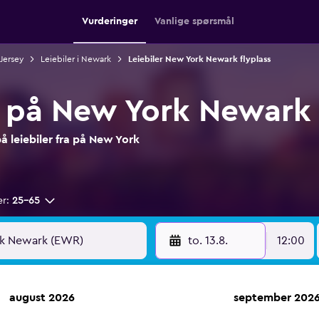
Vurderinger
Vanlige spørsmål
 Jersey
Leiebiler i Newark
Leiebiler New York Newark flyplass
a på New York Newark 
 leiebiler fra på New York
er:
25–65
to. 13.8.
12:00
august 2026
september 202