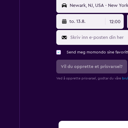
to. 13.8.
12:00
Send meg momondo sine favoritt
Vil du opprette et prisvarsel?
Ved å opprette prisvarsel, godtar du våre
bruk