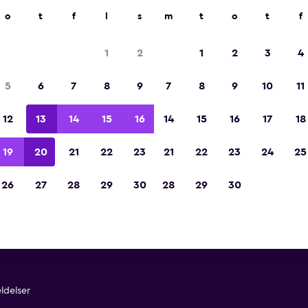
o
t
f
l
s
m
t
o
t
f
Kåret til vinneren av Europas beste reiseap
2023
1
2
1
2
3
4
5
6
7
8
9
7
8
9
10
11
12
13
14
15
16
14
15
16
17
18
19
20
21
22
23
21
22
23
24
25
26
27
28
29
30
28
29
30
vurderinger
ldelser