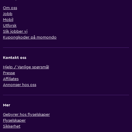
Om oss
Jobb
Mobil
Utforsk
Slik jobber vi
Kupongkoder på momondo
Kontakt oss
Hjelp / Vanlige spørsmål
Presse
Affiliates
Annonser hos oss
Mer
Gebyrer hos flyselskaper
Flyselskaper
Sikkerhet