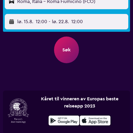
Roma, Italia - Roma Fiumicino (FCO)
lø. 15.8.
12:00
-
lø. 22.8.
12:00
Søk
Kåret til vinneren av Europas beste
reiseapp 2023