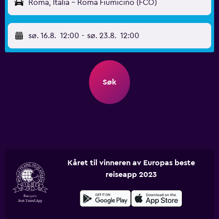
Roma, Italia - Roma Fiumicino (FCO)
sø. 16.8.
12:00
-
sø. 23.8.
12:00
Søk
Kåret til vinneren av Europas beste
reiseapp 2023