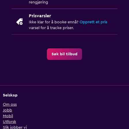
rengjøring
Prisvarsler
Ikke klar for å booke ennå?
Opprett et pris
varsel for å tracke priser.
Søk bil tilbud
Selskap
Om oss
Jobb
Mobil
Utforsk
Slik jobber vi