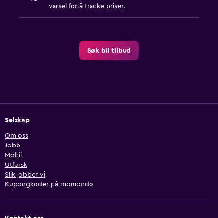
varsel for å tracke priser.
Søk bil tilbud
Selskap
Om oss
Jobb
Mobil
Utforsk
Slik jobber vi
Kupongkoder på momondo