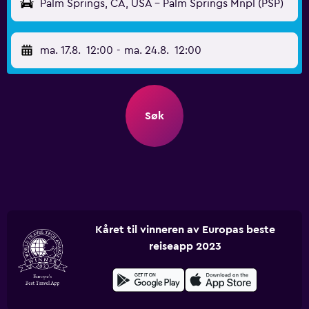
Palm Springs, CA, USA - Palm Springs Mnpl (PSP)
ma. 17.8.
12:00
-
ma. 24.8.
12:00
Søk
Kåret til vinneren av Europas beste
reiseapp 2023