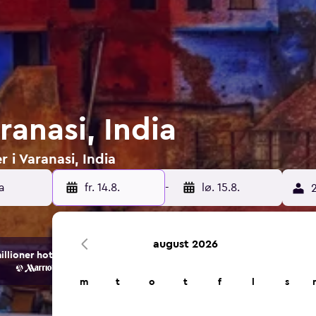
ranasi, India
r i Varanasi, India
a
fr. 14.8.
-
lø. 15.8.
2
august 2026
ioner hotell- og overnattingsalternativer.
m
t
o
t
f
l
s