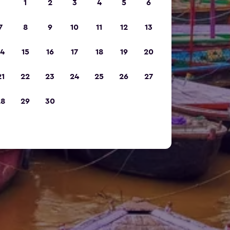
1
2
3
4
5
6
7
8
9
10
11
12
13
14
15
16
17
18
19
20
21
22
23
24
25
26
27
28
29
30