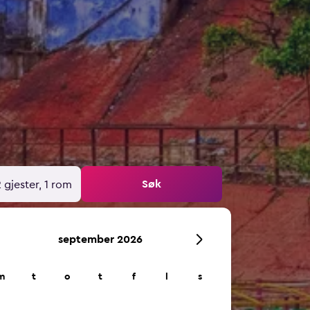
Søk
 gjester, 1 rom
september 2026
m
t
o
t
f
l
s