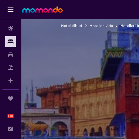
Hotelltilbud
Hoteller i Asia
Hoteller i 
Fly
Overnattinger
Bil
Pakkereiser
Planlegg med AI
Reiser
Norsk
Tilbakemelding