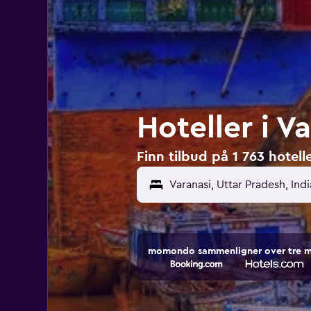
Hoteller i Va
Finn tilbud på 1 763 hotelle
Varanasi, Uttar Pradesh, Indi
momondo sammenligner over tre mill