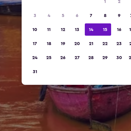
1
2
3
4
5
6
7
8
9
10
11
12
13
14
15
16
17
18
19
20
21
22
23
24
25
26
27
28
29
30
31