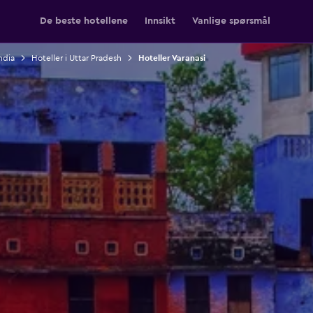
De beste hotellene
Innsikt
Vanlige spørsmål
India
Hoteller i Uttar Pradesh
Hoteller Varanasi