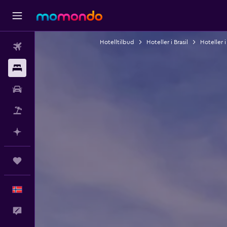
Hotelltilbud
Hoteller i Brasil
Hoteller i
Fly
Overnattinger
Bil
Pakkereiser
Planlegg med AI
Reiser
Norsk
Tilbakemelding