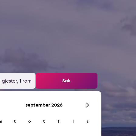
Søk
 gjester, 1 rom
september 2026
m
t
o
t
f
l
s