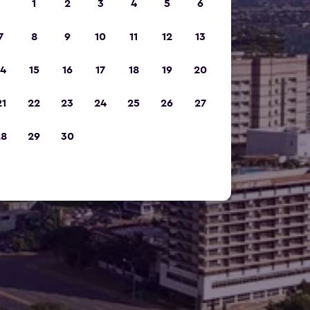
1
2
3
4
5
6
7
8
9
10
11
12
13
14
15
16
17
18
19
20
21
22
23
24
25
26
27
28
29
30