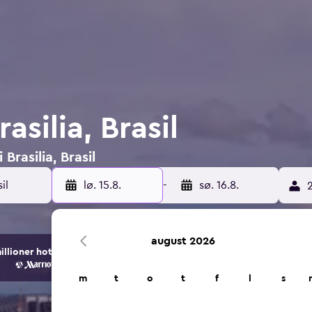
rasilia, Brasil
 Brasilia, Brasil
lø. 15.8.
-
sø. 16.8.
2
august 2026
ioner hotell- og overnattingsalternativer.
m
t
o
t
f
l
s