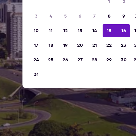
1
2
3
4
5
6
7
8
9
10
11
12
13
14
15
16
17
18
19
20
21
22
23
24
25
26
27
28
29
30
31