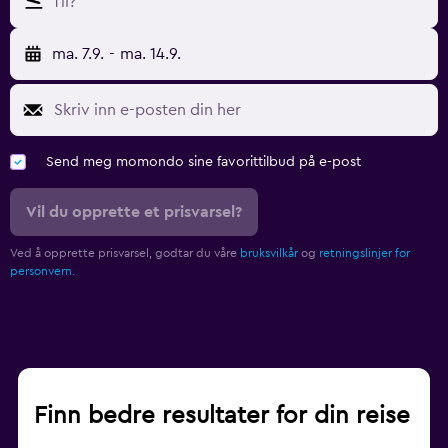
Til?
ma. 7.9.
-
ma. 14.9.
Send meg momondo sine favorittilbud på e-post
Vil du opprette et prisvarsel?
Ved å opprette prisvarsel, godtar du våre
bruksvilkår
og
retningslinjer for
personvern.
Finn bedre resultater for din reise