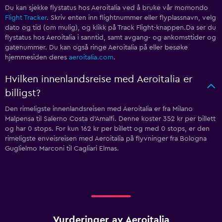
Du kan sjekke flystatus hos Aeroitalia ved å bruke vår momondo
Flight Tracker
. Skriv enten inn flightnummer eller flyplassnavn, velg
dato og tid (om mulig), og klikk på Track Flight-knappen.Da ser du
flystatus hos Aeroitalia i sanntid, samt avgang- og ankomsttider og
gatenummer. Du kan også ringe Aeroitalia på
eller besøke
hjemmesiden deres
aeroitalia.com
.
Hvilken innenlandsreise med Aeroitalia er
billigst?
Den rimeligste innenlandsreisen med Aeroitalia er fra Milano
Malpensa til Salerno Costa d'Amalfi. Denne koster 352 kr per billett
og har 0 stops. For kun 162 kr per billett og med 0 stops, er den
rimeligste enveisreisen med Aeroitalia på flyvninger fra Bologna
Guglielmo Marconi til Cagliari Elmas.
Vurderinger av Aeroitalia