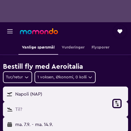
Vanlige spørsmål
Vurderinger
Flysporer
Bestill fly med Aeroitalia
Tur/retur
1 voksen, Økonomi, 0 kolli
Napoli (NAP)
Til?
ma. 7.9.
-
ma. 14.9.