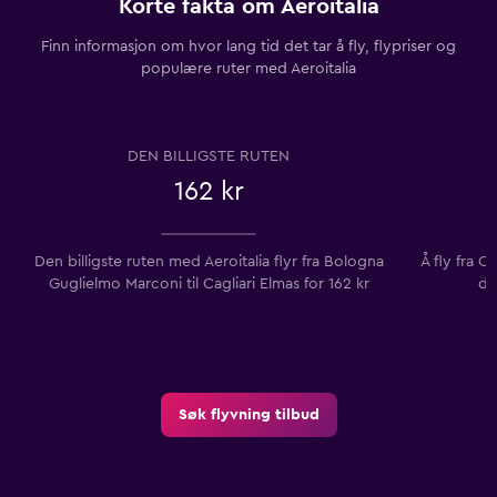
Korte fakta om Aeroitalia
Finn informasjon om hvor lang tid det tar å fly, flypriser og
populære ruter med Aeroitalia
DEN BILLIGSTE RUTEN
162 kr
Den billigste ruten med Aeroitalia flyr fra Bologna
Å fly fra C
Guglielmo Marconi til Cagliari Elmas for 162 kr
de
Søk flyvning tilbud