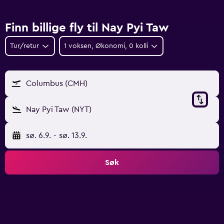
Finn billige fly til Nay Pyi Taw
Tur/retur
1 voksen, Økonomi, 0 kolli
Columbus (CMH)
Nay Pyi Taw (NYT)
sø. 6.9.
-
sø. 13.9.
Søk