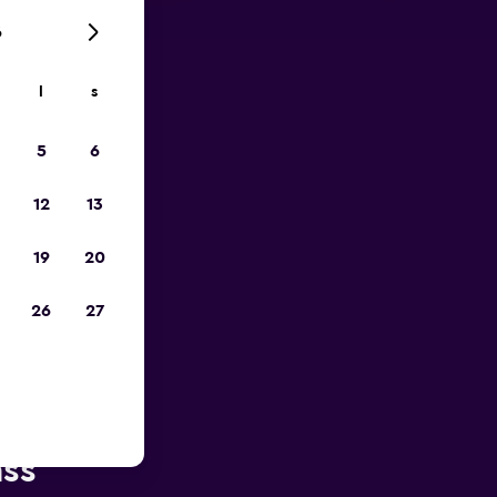
6
l
s
p
5
6
12
13
19
20
26
27
v Lamezia
ass