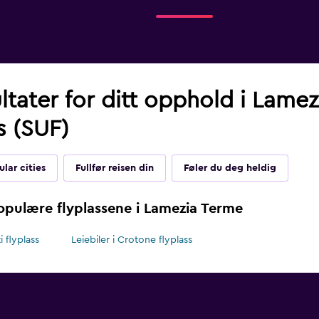
ltater for ditt opphold i Lame
s (SUF)
lar cities
Fullfør reisen din
Føler du deg heldig
populære flyplassene i Lamezia Terme
i flyplass
Leiebiler i Crotone flyplass