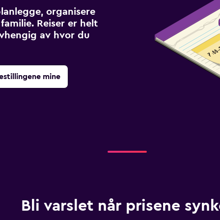
planlegge, organisere
familie. Reiser er helt
avhengig av hvor du
estillingene mine
Bli varslet når prisene synk