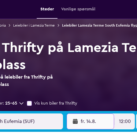
Steder
Vanlige spørsmål
bria
Leiebiler i Lamezia Terme
Leiebiler Lamezia Terme South Eufemia flyp
a Thrifty på Lamezia 
lass
leiebiler fra Thrifty på
lass
er:
25–65
Vis kun biler fra Thrifty
fr. 14.8.
12:00