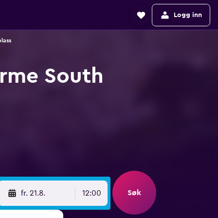
Logg inn
lass
Terme South
Søk
fr. 21.8.
12:00