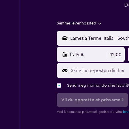
D
Samme leveringssted
fr. 14.8.
12:00
Send meg momondo sine favoritt
Vil du opprette et prisvarsel?
Ved å opprette prisvarsel, godtar du våre
bruk