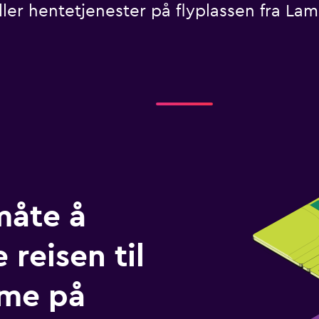
 eller hentetjenester på flyplassen fra 
måte å
 reisen til
rme på