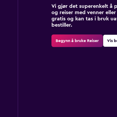
Vi gjør det superenkelt å 
og reiser med venner eller 
gratis og kan tas i bruk u
bestiller.
Begynn å bruke Reiser
Vis b