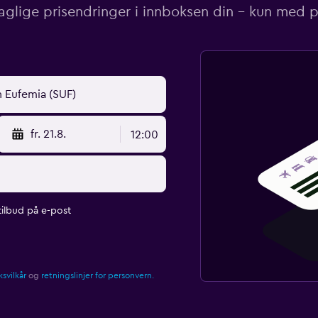
aglige prisendringer i innboksen din – kun med pr
fr. 21.8.
12:00
ilbud på e-post
svilkår
og
retningslinjer for personvern.