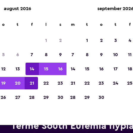
august 2026
september 202
o
t
f
l
s
m
t
o
t
f
Kåret til vinneren av Europas beste reiseap
2023
1
2
1
2
3
4
5
6
7
8
9
7
8
9
10
11
12
13
14
15
16
14
15
16
17
18
19
20
21
22
23
21
22
23
24
25
26
27
28
29
30
28
29
30
ebiler fra Thrifty i nærheten a
Terme South Eufemia flypl