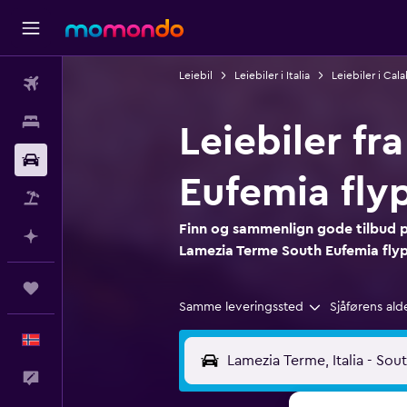
Leiebil
Leiebiler i Italia
Leiebiler i Cala
Fly
Overnattinger
Leiebiler fr
Bil
Eufemia flyp
Pakkereiser
Finn og sammenlign gode tilbud på 
Planlegg med AI
Lamezia Terme South Eufemia flyp
Reiser
Samme leveringssted
Sjåførens ald
Norsk
Tilbakemelding