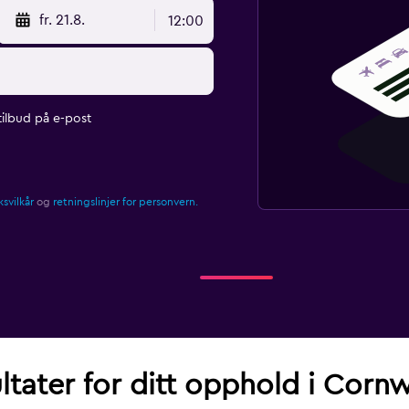
fr. 21.8.
12:00
ilbud på e-post
svilkår
og
retningslinjer for personvern.
ltater for ditt opphold i Cor