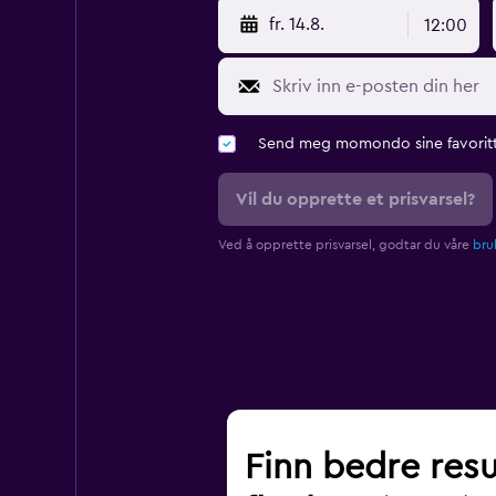
fr. 14.8.
12:00
Send meg momondo sine favoritt
Vil du opprette et prisvarsel?
Ved å opprette prisvarsel, godtar du våre
bruk
Finn bedre resu