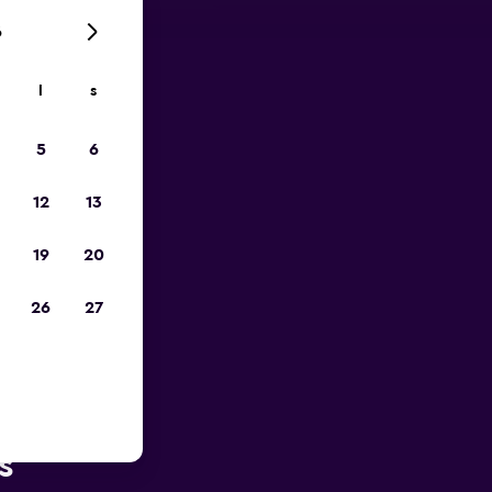
6
l
s
p
5
6
12
13
19
20
26
27
ten av
s