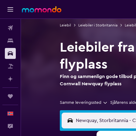
Leiebil
Leiebiler i Storbritannia
Leiebi
Fly
Overnattinger
Leiebiler f
Bil
flyplass
Pakkereiser
Finn og sammenlign gode tilbud på
Planlegg med AI
Cornwall Newquay flyplass
Reiser
Samme leveringssted
Sjåførens ald
Norsk
Tilbakemelding