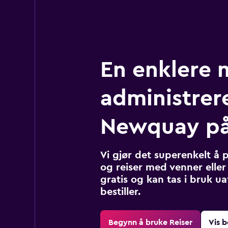
En enklere 
administrere
Newquay p
Vi gjør det superenkelt å 
og reiser med venner eller 
gratis og kan tas i bruk u
bestiller.
Begynn å bruke Reiser
Vis b