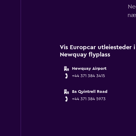
Ne
næ
Vis Europcar utleiesteder 
Newquay flyplass
Newquay Airport
+44 371 384 3415
8a Quintrell Road
+44 371 384 5973