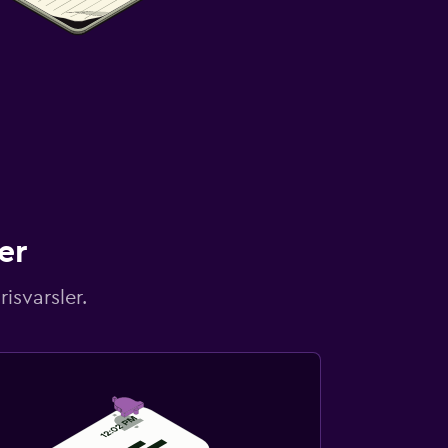
er
isvarsler.