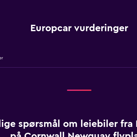
Europcar vurderinger
er
lige spørsmål om leiebiler fra
på Cornwall Newquay flypl