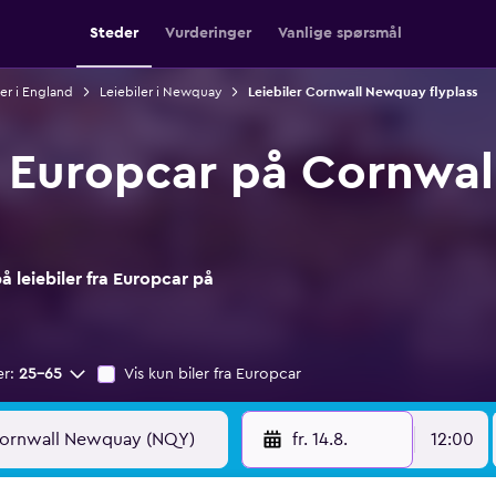
Steder
Vurderinger
Vanlige spørsmål
ler i England
Leiebiler i Newquay
Leiebiler Cornwall Newquay flyplass
ra Europcar på Cornwa
 leiebiler fra Europcar på
er:
25–65
Vis kun biler fra Europcar
fr. 14.8.
12:00