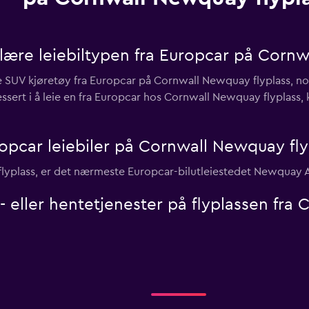
ære leiebiltypen fra Europcar på Cornw
ie SUV kjøretøy fra Europcar på Cornwall Newquay flyplass, n
essert i å leie en fra Europcar hos Cornwall Newquay flyplass, 
opcar leiebiler på Cornwall Newquay fly
flyplass, er det nærmeste Europcar-bilutleiestedet Newquay A
l- eller hentetjenester på flyplassen fr