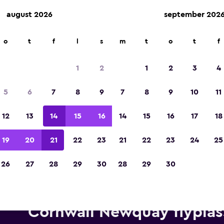
august 2026
september 202
o
t
f
l
s
m
t
o
t
f
Kåret til vinneren av Europas beste reiseap
2023
1
2
1
2
3
4
5
6
7
8
9
7
8
9
10
11
12
13
14
15
16
14
15
16
17
18
19
20
21
22
23
21
22
23
24
25
26
27
28
29
30
28
29
30
Leiebiler fra Europcar i nærhe
Cornwall Newquay flyplas