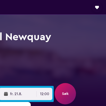
ll Newquay
Søk
fr. 21.8.
12:00