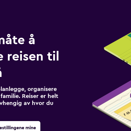
måte å
 reisen til
å
planlegge, organisere
familie. Reiser er helt
avhengig av hvor du
estillingene mine