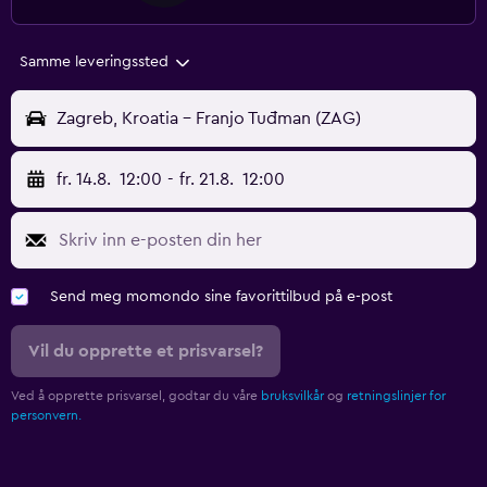
Samme leveringssted
Zagreb, Kroatia - Franjo Tuđman (ZAG)
fr. 14.8.
12:00
-
fr. 21.8.
12:00
Send meg momondo sine favorittilbud på e-post
Vil du opprette et prisvarsel?
Ved å opprette prisvarsel, godtar du våre
bruksvilkår
og
retningslinjer for
personvern.