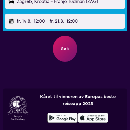
Zagreb, Kroatia - Franjo Tuđman (ZAG)
fr. 14.8.
12:00
-
fr. 21.8.
12:00
Søk
Kåret til vinneren av Europas beste
reiseapp 2023