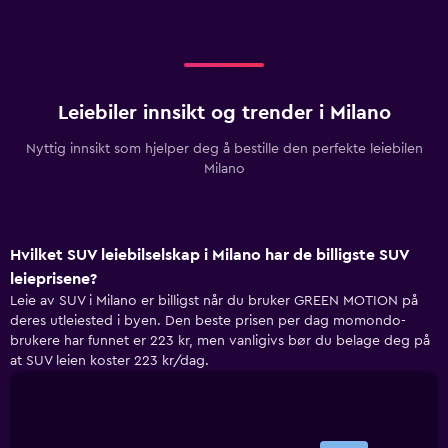
Leiebiler innsikt og trender i Milano
Nyttig innsikt som hjelper deg å bestille den perfekte leiebilen
Milano
Hvilket SUV leiebilselskap i Milano har de billigste SUV
leieprisene?
Leie av SUV i Milano er billigst når du bruker GREEN MOTION på
deres utleiested i byen. Den beste prisen per dag momondo-
brukere har funnet er 223 kr, men vanligivs bør du belage deg på
at SUV leien koster 223 kr/dag.
Bar
Chart
graphic.
chart