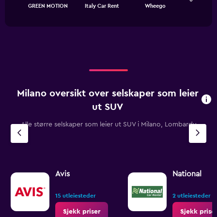
chart
End
0
GREEN MOTION
Italy Car Rent
Wheego
of
has
to
interactive
1
chart
600.
X
axis
displaying
categories.
Range:
3
categories.
Milano oversikt over selskaper som leier
The
chart
ut SUV
has
1
Alle større selskaper som leier ut SUV i Milano, Lombardy
Y
axis
displaying
values.
Range:
Avis
National
0
to
3.6.
15 utleiesteder
2 utleiesteder
Sjekk priser
Sjekk prise