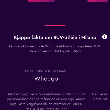
Kjappe fakta om SUV-utleie i Milano
Få oversikt over gode SUV-utleietilbud og populære SUV-
utleiefirmaer for ditt besøk i Milano
MEST POPULÆRE SELSKAP
Wheego
Det mest populære bilutleiefirmaet i Milano funnet
Den laveste
på momondo denne måneden er Wheego. Andre
dette områ
populære valg blant bilutleiefirmaer er GREEN
MOTION og Italy Car Rent