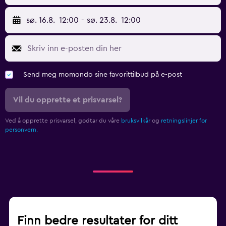
sø. 16.8.
12:00
-
sø. 23.8.
12:00
Send meg momondo sine favorittilbud på e-post
Vil du opprette et prisvarsel?
Ved å opprette prisvarsel, godtar du våre
bruksvilkår
og
retningslinjer for
personvern.
Finn bedre resultater for ditt