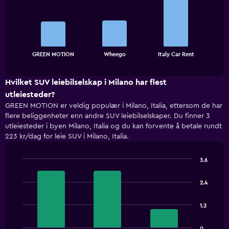
with
3
bars.
The
chart
End
GREEN MOTION
Wheego
Italy Car Rent
of
has
interactive
1
chart
X
Hvilket SUV leiebilselskap i Milano har flest
axis
utleiesteder?
displaying
GREEN MOTION er veldig populær i Milano, Italia, ettersom de har
categories.
flere beliggenheter enn andre SUV leiebilselskaper. Du finner 3
Range:
utleiesteder i byen Milano, Italia og du kan forvente å betale rundt
3
223 kr/dag for leie SUV i Milano, Italia.
categories.
The
chart
3.6
has
Bar
Chart
1
graphic.
chart
2.4
with
Y
3
axis
bars.
displaying
1.2
values.
The
Range:
0