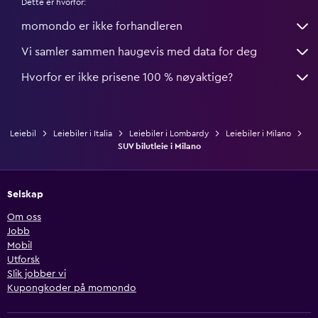
Dette er hvorfor:
momondo er ikke forhandleren
Vi samler sammen haugevis med data for deg
Hvorfor er ikke prisene 100 % nøyaktige?
Leiebil
Leiebiler i Italia
Leiebiler i Lombardy
Leiebiler i Milano
SUV bilutleie i Milano
Selskap
Om oss
Jobb
Mobil
Utforsk
Slik jobber vi
Kupongkoder på momondo