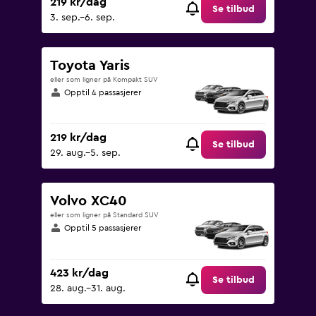
219 kr/dag
Se tilbud
3. sep.–6. sep.
Toyota Yaris
eller som ligner på Kompakt SUV
Opptil 4 passasjerer
219 kr/dag
Se tilbud
29. aug.–5. sep.
Volvo XC40
eller som ligner på Standard SUV
Opptil 5 passasjerer
423 kr/dag
Se tilbud
28. aug.–31. aug.