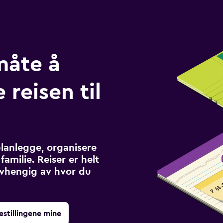
måte å
 reisen til
planlegge, organisere
familie. Reiser er helt
avhengig av hvor du
estillingene mine