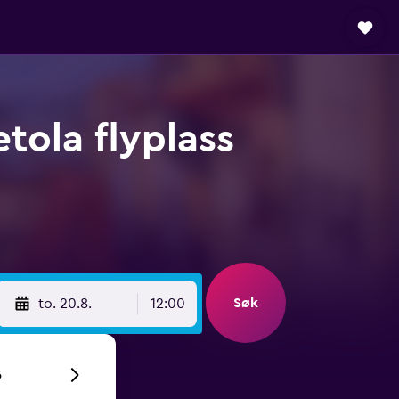
etola flyplass
Søk
to. 20.8.
12:00
6