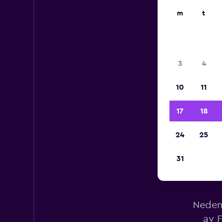
m
t
3
4
10
11
17
18
24
25
31
Lei
Nedenf
av F