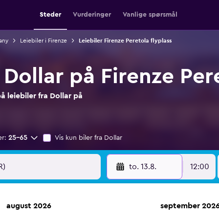
Steder
Vurderinger
Vanlige spørsmål
cany
Leiebiler i Firenze
Leiebiler Firenze Peretola flyplass
a Dollar på Firenze Per
leiebiler fra Dollar på
er:
25–65
Vis kun biler fra Dollar
to. 13.8.
12:00
august 2026
september 202