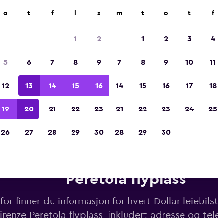
o
t
f
l
s
m
t
o
t
f
Kåret til vinneren av Europas beste reiseap
2023
1
2
1
2
3
4
5
6
7
8
9
7
8
9
10
11
12
13
14
15
16
14
15
16
17
18
19
20
21
22
23
21
22
23
24
25
26
27
28
29
30
28
29
30
ebiler fra Dollar i nærheten av
Peretola flyplass
or finner du informasjon for hvert Dollar leiebil
irenze Peretola flyplass, inkludert adresse og t