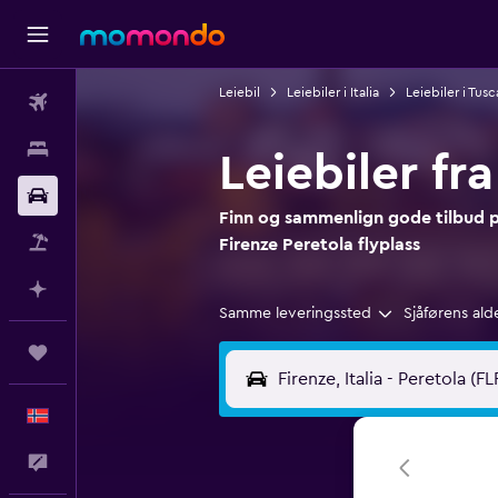
Leiebil
Leiebiler i Italia
Leiebiler i Tus
Fly
Overnattinger
Leiebiler fr
Bil
Finn og sammenlign gode tilbud på 
Pakkereiser
Firenze Peretola flyplass
Planlegg med AI
Samme leveringssted
Sjåførens ald
Reiser
Norsk
Tilbakemelding