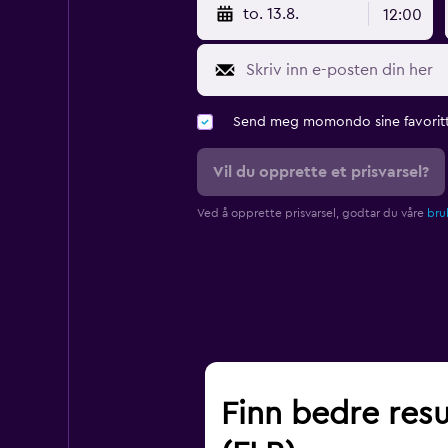
to. 13.8.
12:00
Send meg momondo sine favoritt
Vil du opprette et prisvarsel?
Ved å opprette prisvarsel, godtar du våre
bruk
Finn bedre resul