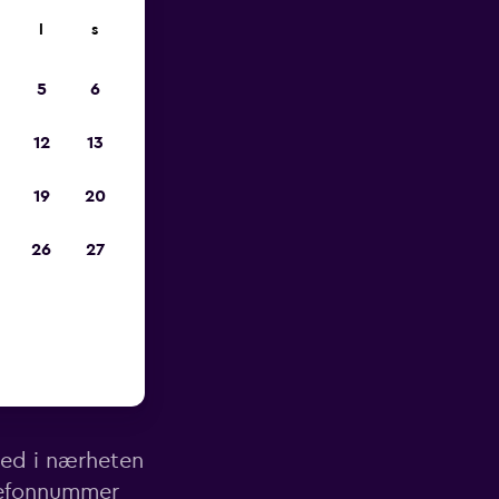
l
s
p
5
6
12
13
19
20
26
27
 Firenze
sted i nærheten
elefonnummer