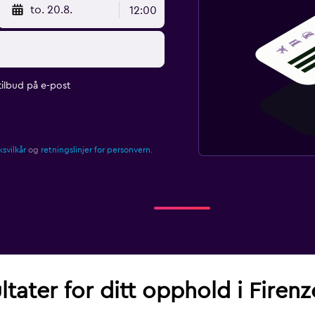
to. 20.8.
12:00
ilbud på e-post
svilkår
og
retningslinjer for personvern.
tater for ditt opphold i Firenz