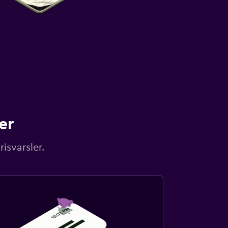
er
isvarsler.