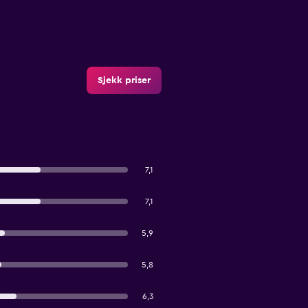
Sjekk priser
7,1
7,1
5,9
5,8
6,3