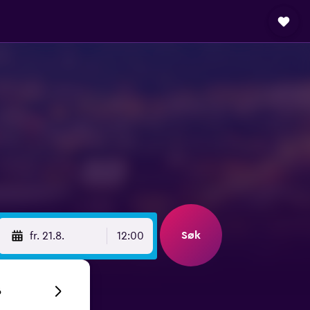
Søk
fr. 21.8.
12:00
6