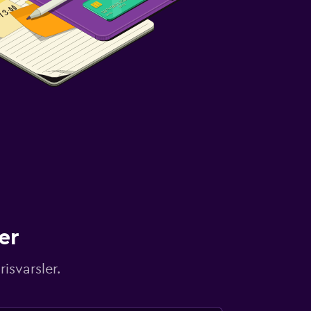
er
isvarsler.