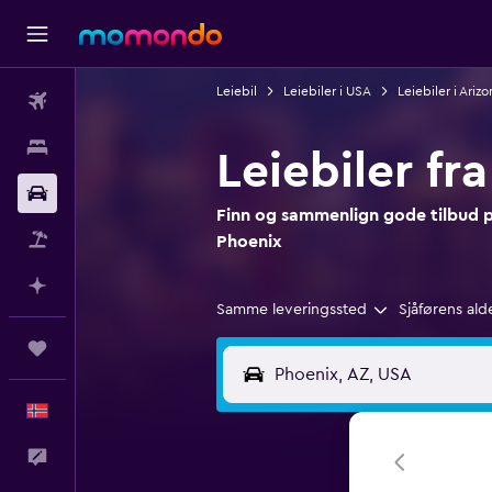
Leiebil
Leiebiler i USA
Leiebiler i Arizo
Fly
Overnattinger
Leiebiler fr
Bil
Finn og sammenlign gode tilbud på
Pakkereiser
Phoenix
Planlegg med AI
Samme leveringssted
Sjåførens ald
Reiser
Norsk
Tilbakemelding