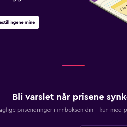
estillingene mine
Bli varslet når prisene synk
aglige prisendringer i innboksen din – kun med pr