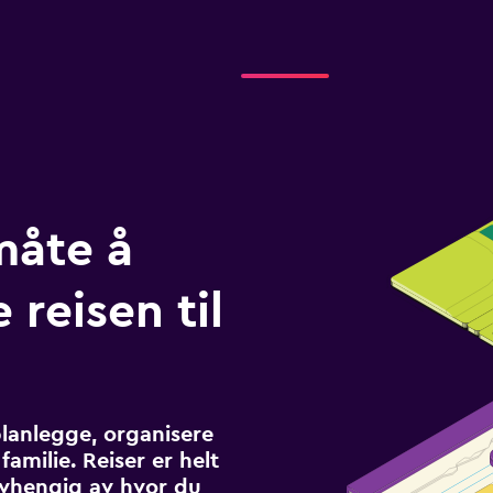
måte å
 reisen til
planlegge, organisere
familie. Reiser er helt
avhengig av hvor du