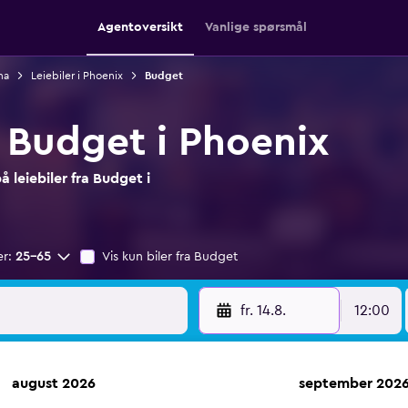
Agentoversikt
Vanlige spørsmål
na
Leiebiler i Phoenix
Budget
a Budget i Phoenix
 leiebiler fra Budget i
er:
25–65
Vis kun biler fra Budget
fr. 14.8.
12:00
august 2026
september 202