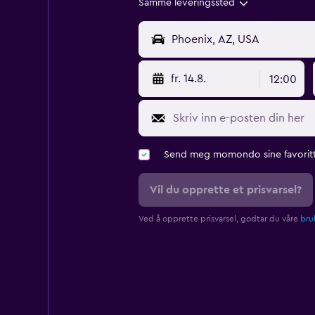
Samme leveringssted
fr. 14.8.
12:00
Send meg momondo sine favoritt
Vil du opprette et prisvarsel?
Ved å opprette prisvarsel, godtar du våre
bruk