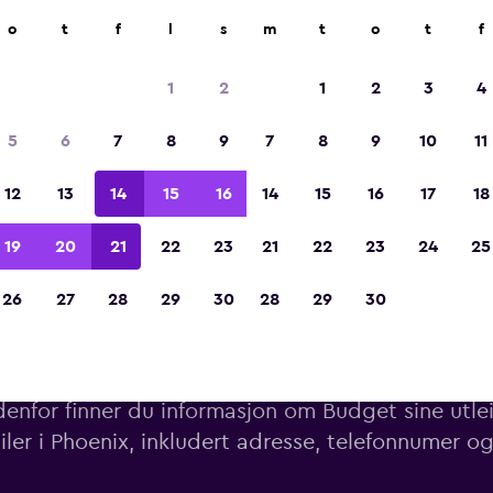
o
t
f
l
s
m
t
o
t
f
Kåret til vinneren av Europas beste reiseap
2023
1
2
1
2
3
4
5
6
7
8
9
7
8
9
10
11
12
13
14
15
16
14
15
16
17
18
19
20
21
22
23
21
22
23
24
25
26
27
28
29
30
28
29
30
Budget sine utleiesteder i Ph
enfor finner du informasjon om Budget sine utlei
biler i Phoenix, inkludert adresse, telefonnumer o