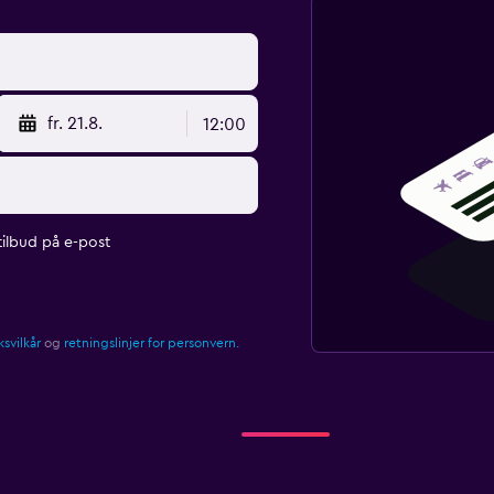
fr. 21.8.
12:00
ilbud på e-post
svilkår
og
retningslinjer for personvern.