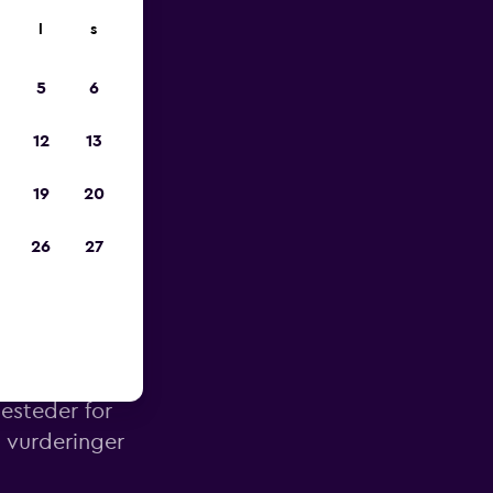
l
s
p
5
6
12
13
19
20
26
27
oenix
esteder for
g vurderinger