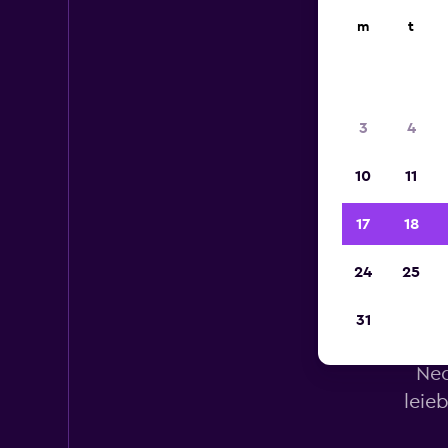
m
t
3
4
10
11
17
18
24
25
31
Ned
leie