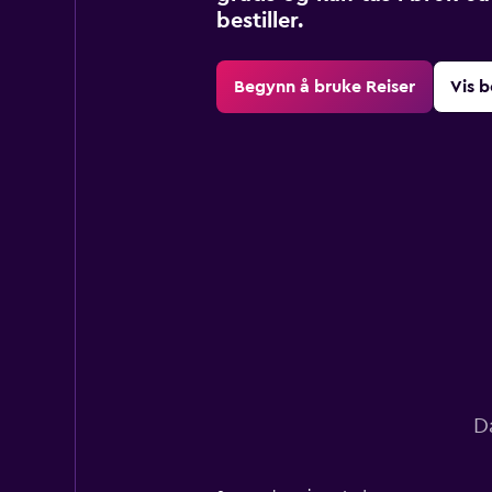
bestiller.
Begynn å bruke Reiser
Vis b
D