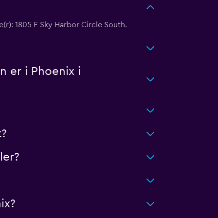
e(r): 1805 E Sky Harbor Circle South.
 er i Phoenix i
t?
ler?
ix?