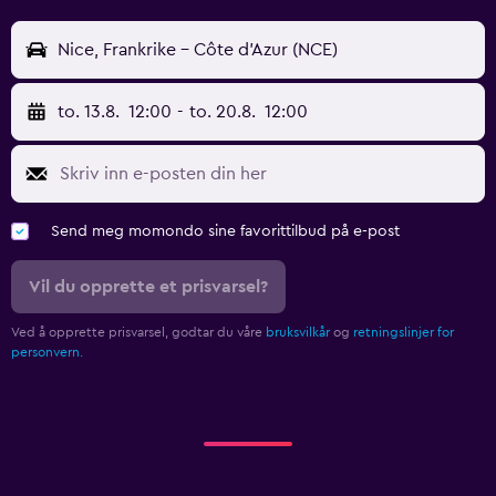
Nice, Frankrike - Côte d'Azur (NCE)
to. 13.8.
12:00
-
to. 20.8.
12:00
Send meg momondo sine favorittilbud på e-post
Vil du opprette et prisvarsel?
Ved å opprette prisvarsel, godtar du våre
bruksvilkår
og
retningslinjer for
personvern.