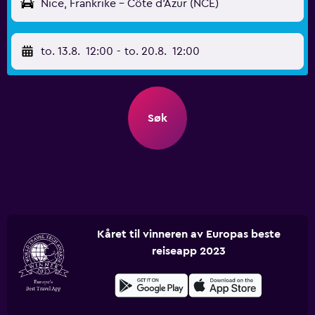
Nice, Frankrike - Côte d'Azur (NCE)
to. 13.8.
12:00
-
to. 20.8.
12:00
Søk
Kåret til vinneren av Europas beste
reiseapp 2023