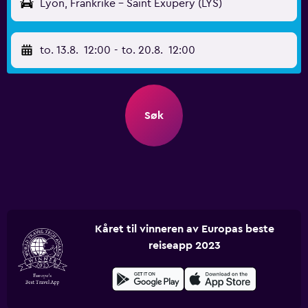
Lyon, Frankrike - Saint Exupery (LYS)
to. 13.8.
12:00
-
to. 20.8.
12:00
Søk
Kåret til vinneren av Europas beste
reiseapp 2023