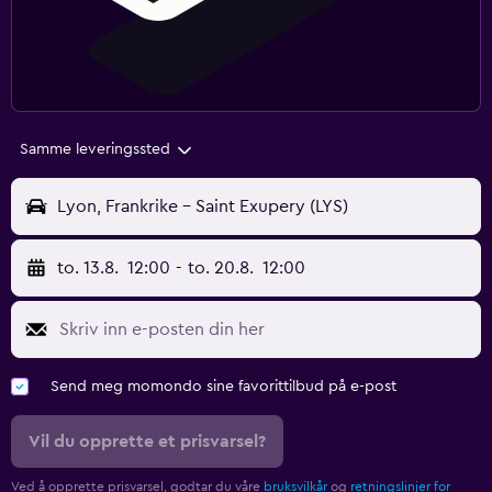
Samme leveringssted
Lyon, Frankrike - Saint Exupery (LYS)
to. 13.8.
12:00
-
to. 20.8.
12:00
Send meg momondo sine favorittilbud på e-post
Vil du opprette et prisvarsel?
Ved å opprette prisvarsel, godtar du våre
bruksvilkår
og
retningslinjer for