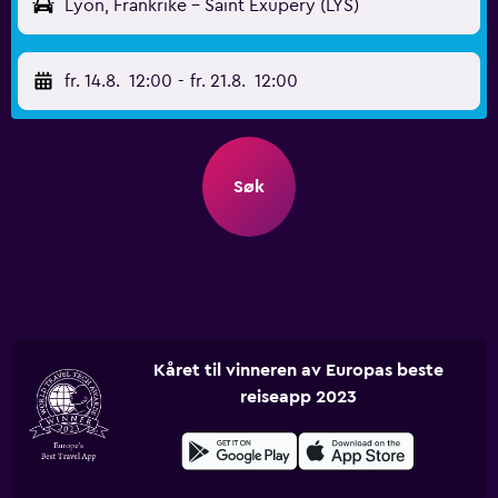
Lyon, Frankrike - Saint Exupery (LYS)
fr. 14.8.
12:00
-
fr. 21.8.
12:00
Søk
Kåret til vinneren av Europas beste
reiseapp 2023