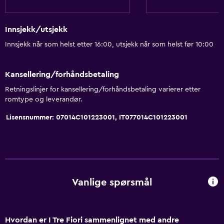
Generelt
Gulv av hardved eller parkett
Innsjekk/utsjekk
Familierom
Innsjekk når som helst etter 16:00, utsjekk når som helst før 10:00
Parkering og transport
Kansellering/forhåndsbetaling
Gratis parkering
Retningslinjer for kansellering/forhåndsbetaling varierer etter
romtype og leverandør.
Tilgjengelighet og egnethet
Lisensnummer: 07014C101223001, IT077014C101223001
Røykfritt
Soverom
Garderobe eller skap
Vanlige spørsmål
Arbeidsområde
Skrivebord
Hvordan er I Tre Fiori sammenlignet med andre