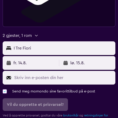
2 gjester, 1 rom
I Tre Fiori
fr. 14.8.
lø. 15.8.
Send meg momondo sine favorittilbud på e-post
Vil du opprette et prisvarsel?
Ved å opprette prisvarsel, godtar du våre
bruksvilkår
og
retningslinjer for