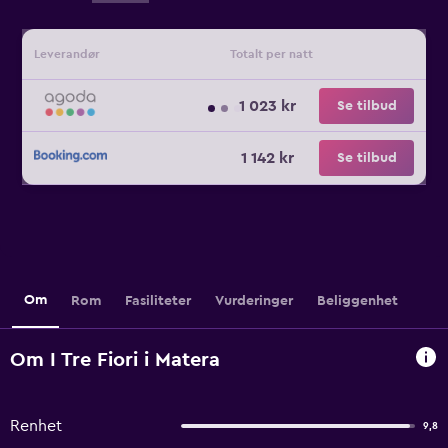
Leverandør
Totalt per natt
1 023 kr
Se tilbud
1 142 kr
Se tilbud
Om
Rom
Fasiliteter
Vurderinger
Beliggenhet
Om I Tre Fiori i Matera
Renhet
9,8