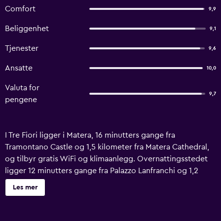
Comfort
9,9
Beliggenhet
9,1
Tjenester
9,6
Ansatte
10,0
Valuta for
9,7
pengene
I Tre Fiori ligger i Matera, 16 minutters gange fra
Tramontano Castle og 1,5 kilometer fra Matera Cathedral,
og tilbyr gratis WiFi og klimaanlegg. Overnattingsstedet
ligger 12 minutters gange fra Palazzo Lanfranchi og 1,2
kilometer fra San Pietro Caveoso-kirken. På I Tre Fiori får
Les mer
du servert både buffé og italiensk frokost. Av kjente
severdigheter nær overnattingsstedet kan vi nevne
Palombaro Lungo, Casa Grotta nei Sassi og MUSMA