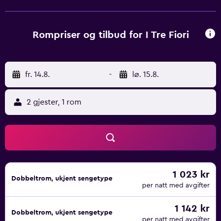
Museum. Bari Karol Wojtyła lufthavn ligger 66 kilometer
unna.
Rompriser og tilbud for I Tre Fiori
fr. 14.8.
-
lø. 15.8.
2 gjester, 1 rom
1 023 kr
Dobbeltrom, ukjent sengetype
per natt med avgifter
1 142 kr
Dobbeltrom, ukjent sengetype
per natt med avgifter