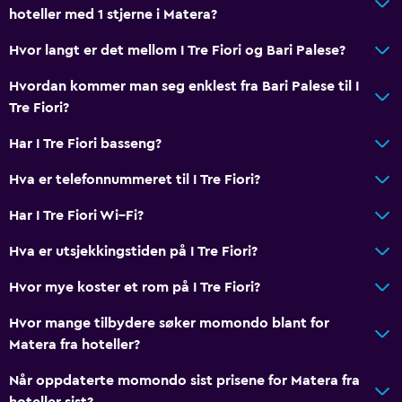
hoteller med 1 stjerne i Matera?
Helse og sikkerhet
Hvor langt er det mellom I Tre Fiori og Bari Palese?
Myggnetting
Hvordan kommer man seg enklest fra Bari Palese til I
Tre Fiori?
Familievennlig
Har I Tre Fiori basseng?
Babysenger tilgjengelig
Hva er telefonnummeret til I Tre Fiori?
Har I Tre Fiori Wi–Fi?
Hva er utsjekkingstiden på I Tre Fiori?
Hvor mye koster et rom på I Tre Fiori?
Hvor mange tilbydere søker momondo blant for
Matera fra hoteller?
Når oppdaterte momondo sist prisene for Matera fra
hoteller sist?