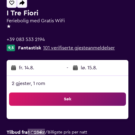
I Tre Fiori
Feriebolig med Gratis WiFi
1 stjerne
+39 083 533 2194
Fantastisk
101 verifiserte gjesteanmeldelser
9,5
fr. 14.8.
-
lø. 15.8.
2 gjester, 1 rom
Søk
Tilbud fra
1 023 kr
/
Billigste pris per natt