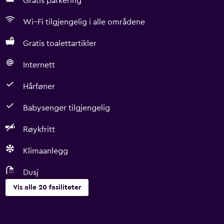
Gratis parkering
Wi–Fi tilgjengelig i alle områdene
Gratis toalettartikler
Internett
Hårføner
Babysenger tilgjengelig
Røykfritt
Klimaanlegg
Dusj
Vis alle 20 fasiliteter
Det mest nødvendige