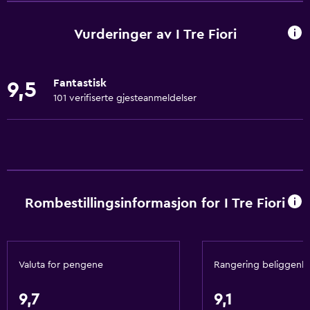
Gratis WiFi
Oppvarming
Vurderinger av I Tre Fiori
Wi–Fi tilgjengelig i alle områdene
Internett
Fantastisk
9,5
Brannslukkingsapparat
101 verifiserte gjesteanmeldelser
Klimaanlegg
Gratis toalettartikler
Bad
Dusj
Rombestillingsinformasjon for I Tre Fiori
Bidet
Hårføner
Privat bad
Valuta for pengene
Rangering beliggenh
Toalett
9,7
9,1