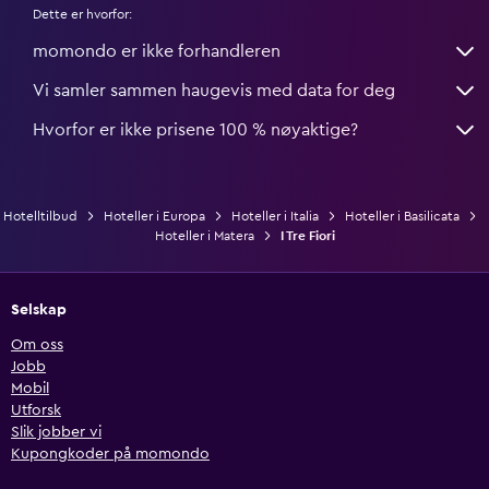
Dette er hvorfor:
momondo er ikke forhandleren
Vi samler sammen haugevis med data for deg
Hvorfor er ikke prisene 100 % nøyaktige?
Hotelltilbud
Hoteller i Europa
Hoteller i Italia
Hoteller i Basilicata
Hoteller i Matera
I Tre Fiori
Selskap
Om oss
Jobb
Mobil
Utforsk
Slik jobber vi
Kupongkoder på momondo