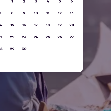
1
2
3
4
5
6
7
8
9
10
11
12
13
14
15
16
17
18
19
20
21
22
23
24
25
26
27
28
29
30