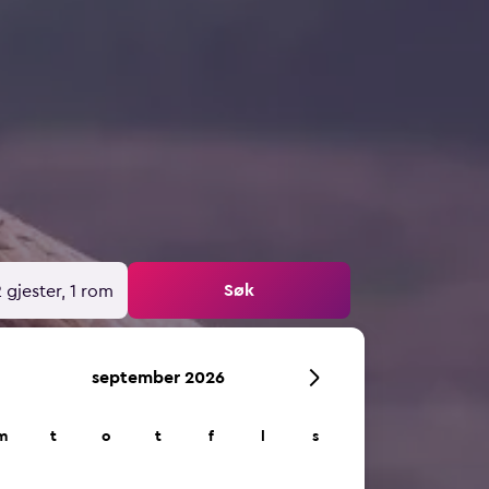
Søk
 gjester, 1 rom
september 2026
m
t
o
t
f
l
s