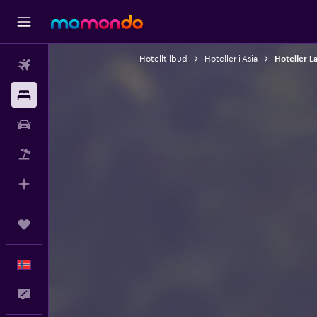
Hotelltilbud
Hoteller i Asia
Hoteller L
Fly
Overnattinger
Bil
Pakkereiser
Planlegg med AI
Reiser
Norsk
Tilbakemelding