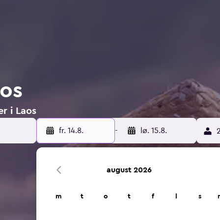
aos
er i Laos
fr. 14.8.
-
lø. 15.8.
2
august 2026
m
t
o
t
f
l
s