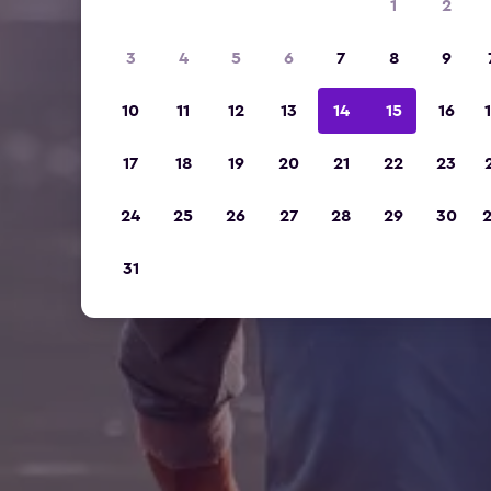
1
2
3
4
5
6
7
8
9
10
11
12
13
14
15
16
17
18
19
20
21
22
23
24
25
26
27
28
29
30
31