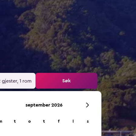
Søk
 gjester, 1 rom
september 2026
m
t
o
t
f
l
s