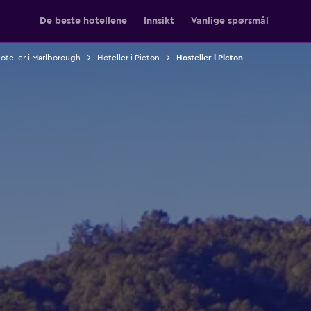
De beste hotellene
Innsikt
Vanlige spørsmål
oteller i Marlborough
Hoteller i Picton
Hosteller i Picton