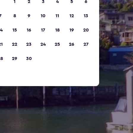
1
2
3
4
5
6
7
8
9
10
11
12
13
14
15
16
17
18
19
20
21
22
23
24
25
26
27
28
29
30