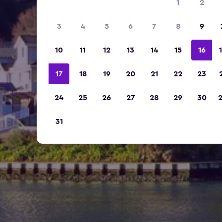
1
2
3
4
5
6
7
8
9
10
11
12
13
14
15
16
17
18
19
20
21
22
23
24
25
26
27
28
29
30
31