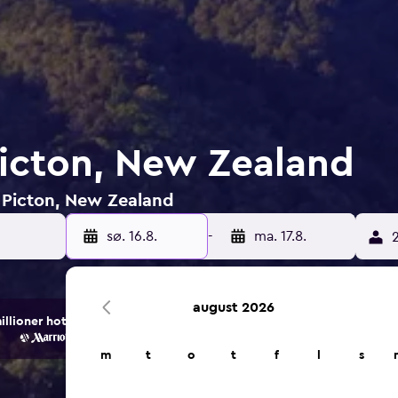
 Picton, New Zealand
i Picton, New Zealand
sø. 16.8.
-
ma. 17.8.
2
august 2026
ioner hotell- og overnattingsalternativer.
m
t
o
t
f
l
s