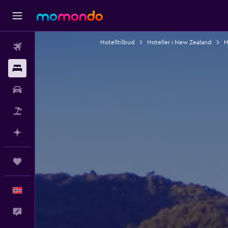
Hotelltilbud
Hoteller i New Zealand
H
Fly
Overnattinger
Bil
Pakkereiser
Planlegg med AI
Reiser
Norsk
Tilbakemelding