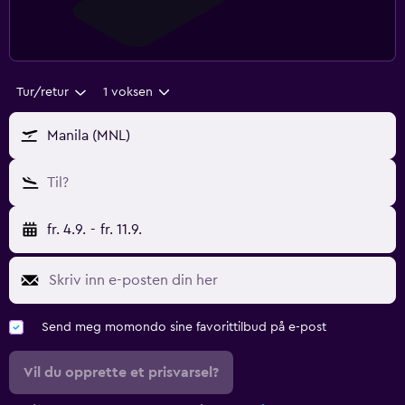
Tur/retur
1 voksen
Manila (MNL)
Til?
fr. 4.9.
-
fr. 11.9.
Send meg momondo sine favorittilbud på e-post
Vil du opprette et prisvarsel?