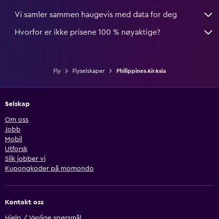
Vi samler sammen haugevis med data for deg
Hvorfor er ikke prisene 100 % nøyaktige?
Fly
Flyselskaper
Philippines AirAsia
Selskap
Om oss
Jobb
Mobil
Utforsk
Slik jobber vi
Kupongkoder på momondo
Kontakt oss
Hjelp / Vanlige spørsmål