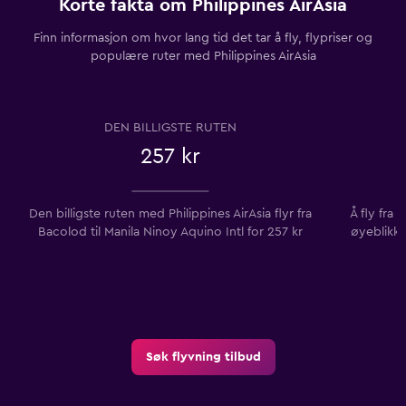
Korte fakta om Philippines AirAsia
Finn informasjon om hvor lang tid det tar å fly, flypriser og
populære ruter med Philippines AirAsia
DEN BILLIGSTE RUTEN
257 kr
Den billigste ruten med Philippines AirAsia flyr fra
Å fly fra 
Bacolod til Manila Ninoy Aquino Intl for 257 kr
øyeblikke
Søk flyvning tilbud