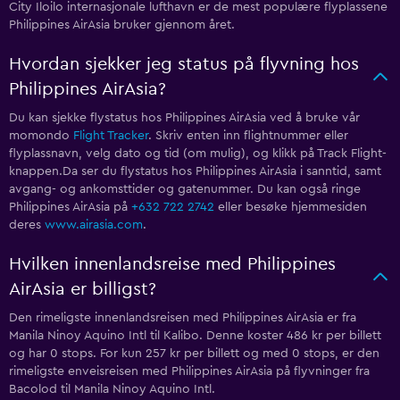
City Iloilo internasjonale lufthavn er de mest populære flyplassene
Philippines AirAsia bruker gjennom året.
Hvordan sjekker jeg status på flyvning hos
Philippines AirAsia?
Du kan sjekke flystatus hos Philippines AirAsia ved å bruke vår
momondo
Flight Tracker
. Skriv enten inn flightnummer eller
flyplassnavn, velg dato og tid (om mulig), og klikk på Track Flight-
knappen.Da ser du flystatus hos Philippines AirAsia i sanntid, samt
avgang- og ankomsttider og gatenummer. Du kan også ringe
Philippines AirAsia på
+632 722 2742
eller besøke hjemmesiden
deres
www.airasia.com
.
Hvilken innenlandsreise med Philippines
AirAsia er billigst?
Den rimeligste innenlandsreisen med Philippines AirAsia er fra
Manila Ninoy Aquino Intl til Kalibo. Denne koster 486 kr per billett
og har 0 stops. For kun 257 kr per billett og med 0 stops, er den
rimeligste enveisreisen med Philippines AirAsia på flyvninger fra
Bacolod til Manila Ninoy Aquino Intl.