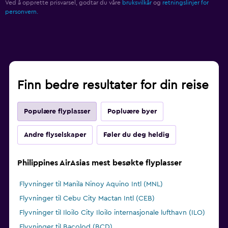
Ved å opprette prisvarsel, godtar du våre
bruksvilkår
og
retningslinjer for
personvern.
Finn bedre resultater for din reise
Populære flyplasser
Popluære byer
Andre flyselskaper
Føler du deg heldig
Philippines AirAsias mest besøkte flyplasser
Flyvninger til Manila Ninoy Aquino Intl (MNL)
Flyvninger til Cebu City Mactan Intl (CEB)
Flyvninger til Iloilo City Iloilo internasjonale lufthavn (ILO)
Flyvninger til Bacolod (BCD)