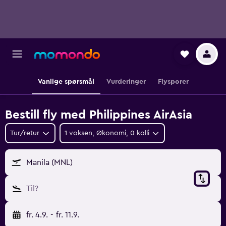
Vanlige spørsmål
Vurderinger
Flysporer
Bestill fly med Philippines AirAsia
Tur/retur
1 voksen, Økonomi, 0 kolli
Manila (MNL)
Til?
fr. 4.9.
-
fr. 11.9.