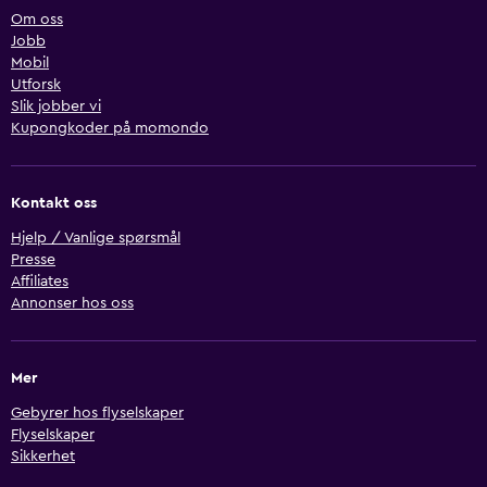
Om oss
Jobb
Mobil
Utforsk
Slik jobber vi
Kupongkoder på momondo
Kontakt oss
Hjelp / Vanlige spørsmål
Presse
Affiliates
Annonser hos oss
Mer
Gebyrer hos flyselskaper
Flyselskaper
Sikkerhet