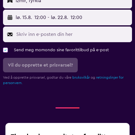
Izmir, Tyrkia
lø. 15.8.
12:00
-
lø. 22.8.
12:00
Send meg momondo sine favorittilbud på e-post
Vil du opprette et prisvarsel?
Ved å opprette prisvarsel, godtar du våre
bruksvilkår
og
retningslinjer for
personvern.