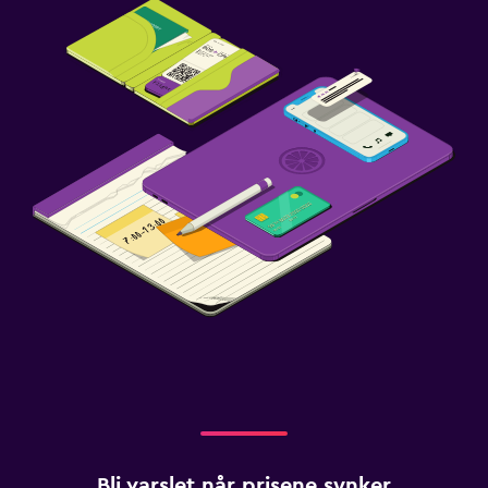
Bli varslet når prisene synker