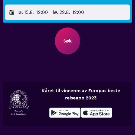
lø. 15.8.
12:00
-
lø. 22.8.
12:00
Søk
Kåret til vinneren av Europas beste
reiseapp 2023