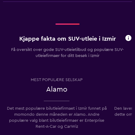
Kjappe fakta om SUV-utleie i Izmir
Få oversikt over gode SUV-utleietilbud og populære SUV-
utleiefirmaer for ditt besøk i Izmir
MEST POPULÆRE SELSKAP
Alamo
Det mest populære bilutleiefirmaet i Izmir funnet på
Den lavest
momondo denne måneden er Alamo. Andre
dette områ
populære valg blant bilutleiefirmaer er Enterprise
Rent-A-Car og CarWiz