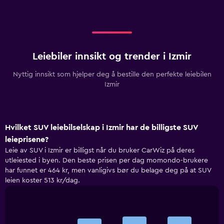
Leiebiler innsikt og trender i Izmir
Nyttig innsikt som hjelper deg å bestille den perfekte leiebilen
Izmir
Hvilket SUV leiebilselskap i Izmir har de billigste SUV
leieprisene?
Leie av SUV i Izmir er billigst når du bruker CarWiz på deres
utleiested i byen. Den beste prisen per dag momondo-brukere
har funnet er 464 kr, men vanligivs bør du belage deg på at SUV
leien koster 513 kr/dag.
Bar
Chart
graphic.
chart