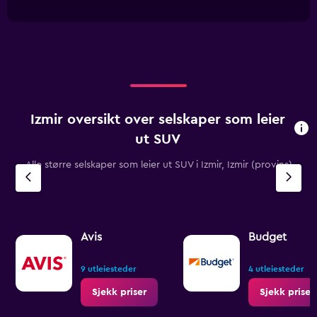
has
interactive
0
1
chart
to
X
750.
axis
displaying
categories.
Range:
3
categories.
Izmir oversikt over selskaper som leier
The
chart
ut SUV
has
1
Alle større selskaper som leier ut SUV i Izmir, Izmir (provins)
Y
axis
displaying
values.
Range:
Avis
Budget
0
to
7.5.
9 utleiesteder
4 utleiesteder
Sjekk priser
Sjekk priser