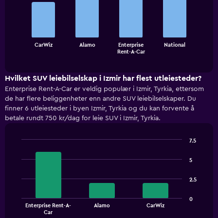
with
4
bars.
The
CarWiz
Alamo
Enterprise
National
chart
End
Rent-A-Car
of
has
interactive
1
chart
X
Hvilket SUV leiebilselskap i Izmir har flest utleiesteder?
axis
Enterprise Rent-A-Car er veldig populær i Izmir, Tyrkia, ettersom
displaying
de har flere beliggenheter enn andre SUV leiebilselskaper. Du
categories.
finner 6 utleiesteder i byen Izmir, Tyrkia og du kan forvente å
Range:
betale rundt 750 kr/dag for leie SUV i Izmir, Tyrkia.
4
categories.
The
7.5
Bar
chart
Chart
graphic.
chart
has
5
with
1
3
Y
2.5
bars.
axis
displaying
The
0
values.
Enterprise Rent-A-
Alamo
CarWiz
chart
End
Car
Range:
of