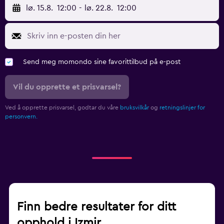
lø. 15.8.
12:00
-
lø. 22.8.
12:00
Send meg momondo sine favorittilbud på e-post
Vil du opprette et prisvarsel?
Ved å opprette prisvarsel, godtar du våre
bruksvilkår
og
retningslinjer for
personvern.
Finn bedre resultater for ditt
opphold i Izmir