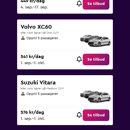
449 kr/dag
Se tilbud
4. sep.–17. sep.
Volvo XC60
eller som ligner på Stor SUV
Opptil 5 passasjerer
541 kr/dag
Se tilbud
1. sep.–1. okt.
Suzuki Vitara
eller som ligner på Medium SUV
Opptil 5 passasjerer
576 kr/dag
Se tilbud
1. sep.–1. okt.