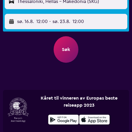
Thessaloniki, Hellas - Makedonia (SKG)
sø. 16.8.
12:00
-
sø. 23.8.
12:00
Søk
Kåret til vinneren av Europas beste
reiseapp 2023