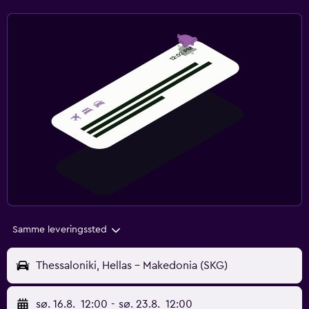
Samme leveringssted
Thessaloniki, Hellas - Makedonia (SKG)
sø. 16.8.
12:00
-
sø. 23.8.
12:00