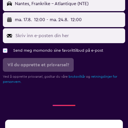
Nantes, Frankrike - Atlantique (NTE)
ma. 17.8.
12:00
-
ma. 24.8.
12:00
Send meg momondo sine favorittilbud på e-post
Vil du opprette et prisvarsel?
Ved å opprette prisvarsel, godtar du våre
bruksvilkår
og
retningslinjer for
personvern.