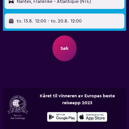
Nantes, Frankrike - Atlantique (NTE)
to. 13.8.
12:00
-
to. 20.8.
12:00
Søk
Kåret til vinneren av Europas beste
reiseapp 2023