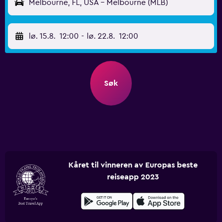
Melbourne, FL, USA - Melbourne (MLB)
lø. 15.8.
12:00
-
lø. 22.8.
12:00
Søk
Kåret til vinneren av Europas beste
reiseapp 2023