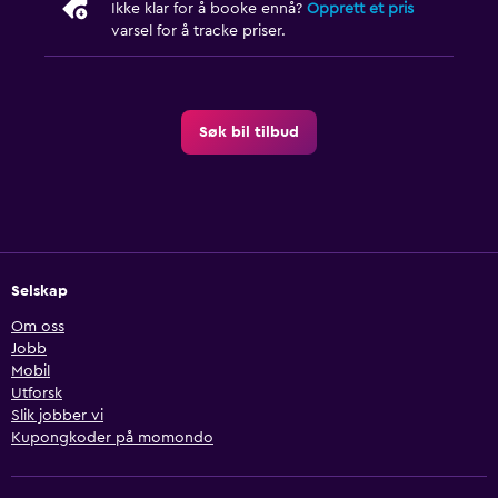
Ikke klar for å booke ennå?
Opprett et pris
varsel for å tracke priser.
Søk bil tilbud
Selskap
Om oss
Jobb
Mobil
Utforsk
Slik jobber vi
Kupongkoder på momondo