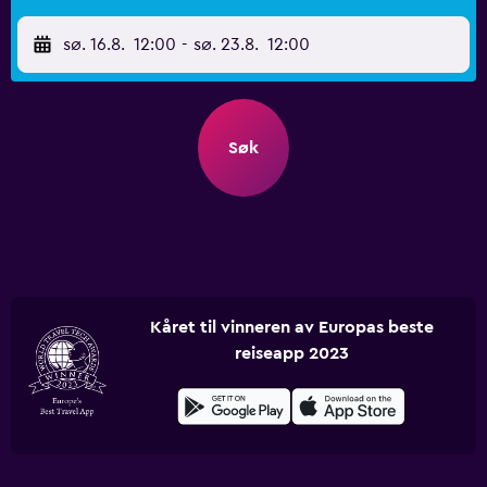
sø. 16.8.
12:00
-
sø. 23.8.
12:00
Søk
Kåret til vinneren av Europas beste
reiseapp 2023