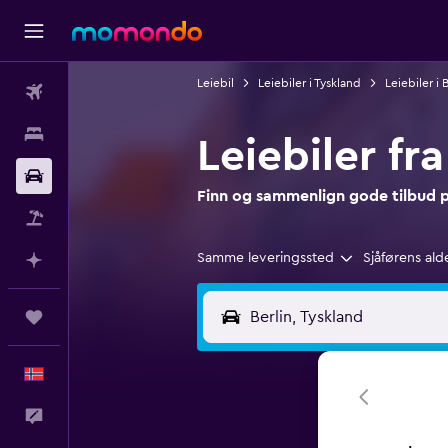
Leiebil
Leiebiler i Tyskland
Leiebiler i 
Fly
Overnattinger
Leiebiler fra
Bil
Finn og sammenlign gode tilbud på 
Pakkereiser
Samme leveringssted
Sjåførens ald
Planlegg med AI
Reiser
Norsk
Tilbakemelding