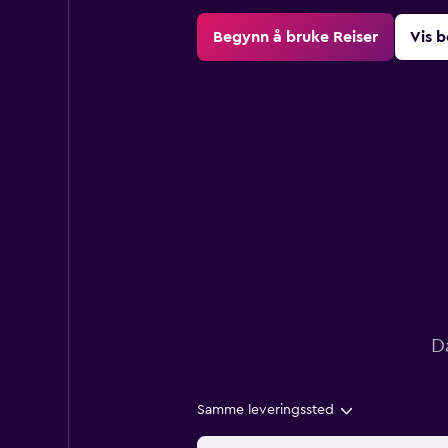
Begynn å bruke Reiser
Vis b
D
Samme leveringssted