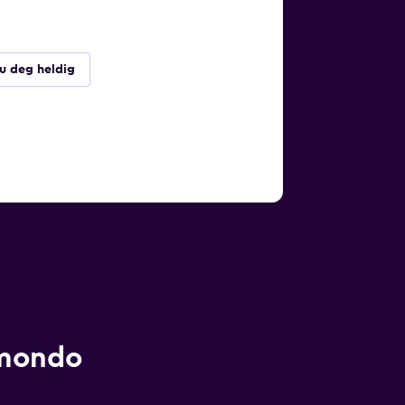
du deg heldig
omondo