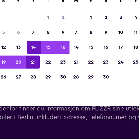
o
t
f
l
s
m
t
o
t
f
Kåret til vinneren av Europas beste reiseap
2023
1
2
1
2
3
4
5
6
7
8
9
7
8
9
10
11
12
13
14
15
16
14
15
16
17
18
19
20
21
22
23
21
22
23
24
25
26
27
28
29
30
28
29
30
FLIZZR sine utleiesteder i Be
enfor finner du informasjon om FLIZZR sine utlei
ebiler i Berlin, inkludert adresse, telefonnumer og