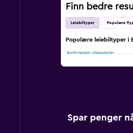
Finn bedre resul
Leiebiltyper
Populære fly
Populære leiebiltyper i B
BerlinVarebil utleiesteder
Spar penger n