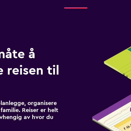
måte å
 reisen til
planlegge, organisere
familie. Reiser er helt
avhengig av hvor du