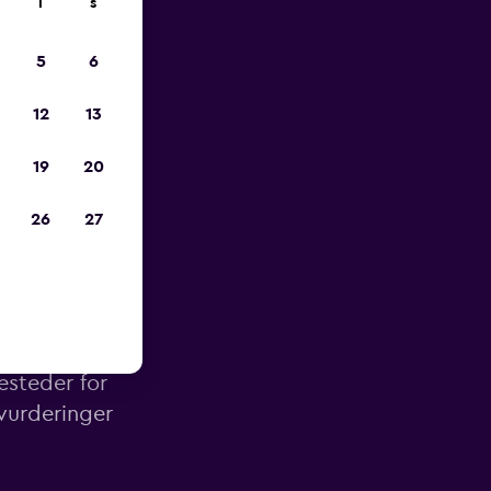
l
s
p
5
6
12
13
19
20
26
27
rlin
esteder for
 vurderinger