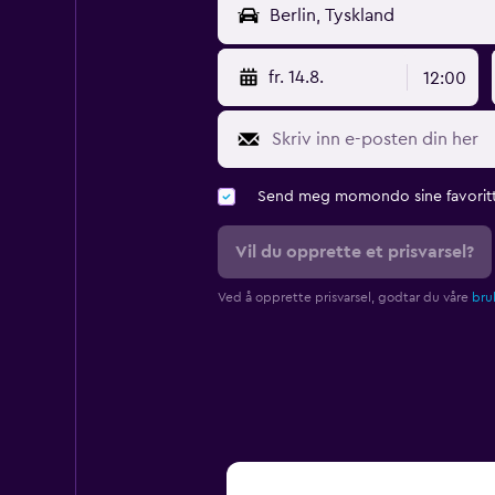
fr. 14.8.
12:00
Send meg momondo sine favoritt
Vil du opprette et prisvarsel?
Ved å opprette prisvarsel, godtar du våre
bruk