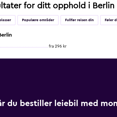
tater for ditt opphold i Berlin
plasser
Populære områder
Fullfør reisen din
Føler 
erlin
fra 296 kr
år du bestiller leiebil med m