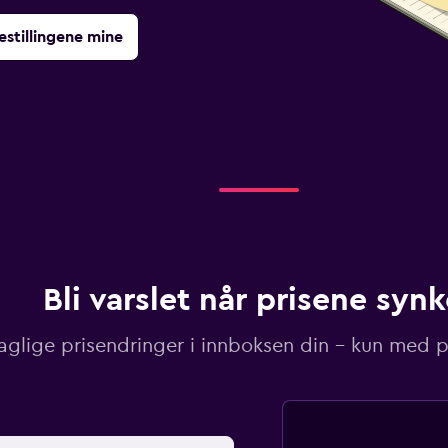
estillingene mine
Bli varslet når prisene synk
aglige prisendringer i innboksen din – kun med pr