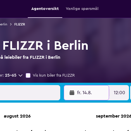
Agentoversikt
Vanlige spørsmål
Berlin
FLIZZR
 FLIZZR i Berlin
leiebiler fra FLIZZR i Berlin
er:
25–65
Vis kun biler fra FLIZZR
fr. 14.8.
12:00
august 2026
september 202