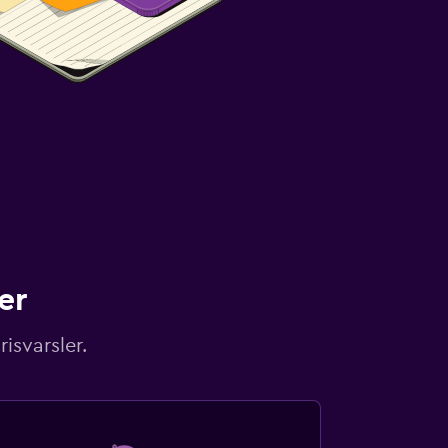
er
isvarsler.