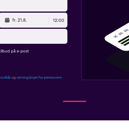
fr. 21.8.
12:00
ilbud på e-post
svilkår
og
retningslinjer for personvern.