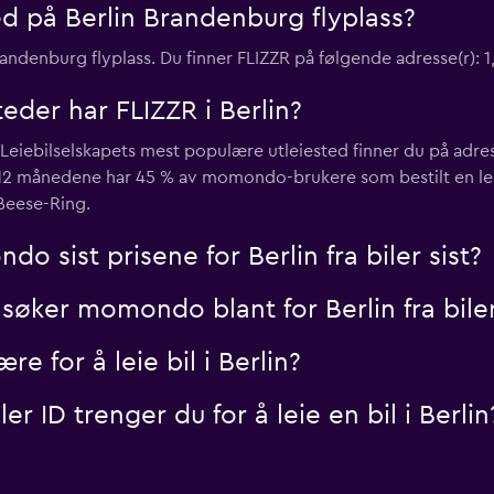
ed på Berlin Brandenburg flyplass?
randenburg flyplass. Du finner FLIZZR på følgende adresse(r): 1
eder har FLIZZR i Berlin?
. Leiebilselskapets mest populære utleiested finner du på adres
e 12 månedene har 45 % av momondo-brukere som bestilt en leie
-Beese-Ring.
 sist prisene for Berlin fra biler sist?
søker momondo blant for Berlin fra bile
 for å leie bil i Berlin?
r ID trenger du for å leie en bil i Berlin