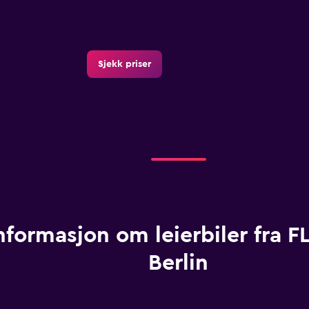
Sjekk priser
nformasjon om leierbiler fra F
Berlin