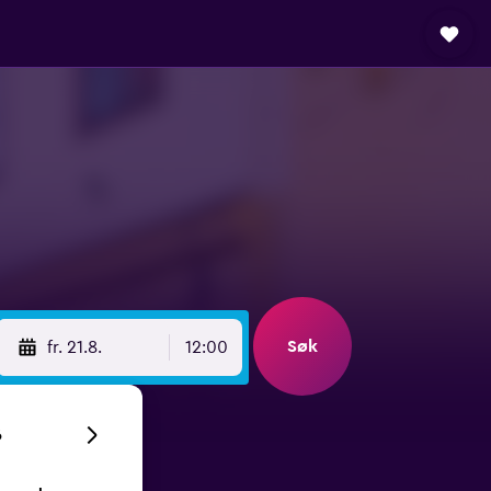
Søk
fr. 21.8.
12:00
6